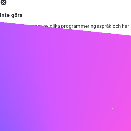
Inte göra
Jag har erfarenhet av olika programmeringsspråk och har
arbetat på många projekt.
Visa entusiasm
Entusiasm är smittsam! Låt din entusiasm för rollen och
företaget lysa igenom.
Göra
Jag är särskilt dragen till ABC på grund av ert
engagemang för innovation och hållbarhet, värderingar
som jag också håller högt. Jag ser fram emot att bidra
med min erfarenhet av att utveckla miljövänliga