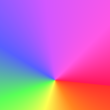
teknologier till ert team.
Inte göra
Jag tycker att ABC är ett bra företag och jag skulle vilja
arbeta där.
Korrekturläs noggrant
Innan du skickar, korrekturläs noggrant för att fånga
eventuella stavfel eller misstag som kan minska din
professionalism.
Göra
Med mina tekniska färdigheter och min dedikation till
lärande är jag säker på min förmåga att bidra till ABC:s