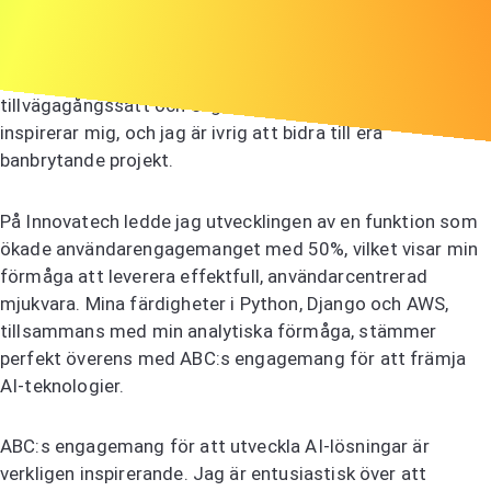
Jag skriver för att uttrycka mitt intresse för
chefspositionen på ABC. Ert företags innovativa
tillvägagångssätt och engagemang för hållbarhet
inspirerar mig, och jag är ivrig att bidra till era
banbrytande projekt.
På Innovatech ledde jag utvecklingen av en funktion som
ökade användarengagemanget med 50%, vilket visar min
förmåga att leverera effektfull, användarcentrerad
mjukvara. Mina färdigheter i Python, Django och AWS,
tillsammans med min analytiska förmåga, stämmer
perfekt överens med ABC:s engagemang för att främja
AI-teknologier.
ABC:s engagemang för att utveckla AI-lösningar är
verkligen inspirerande. Jag är entusiastisk över att