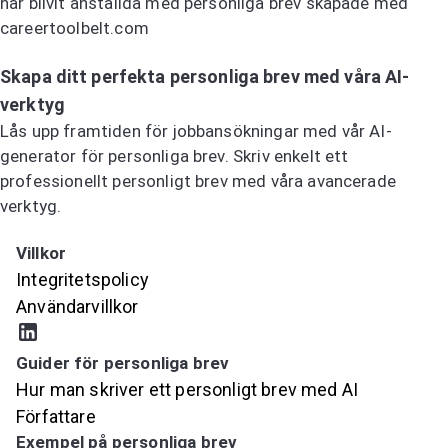
har blivit anställda med personliga brev skapade med
careertoolbelt.com
Prova AI-generatorn för personliga brev
Skapa ditt perfekta personliga brev med våra AI-
verktyg
Lås upp framtiden för jobbansökningar med vår AI-
generator för personliga brev. Skriv enkelt ett
professionellt personligt brev med våra avancerade
verktyg.
Prova AI-generatorn för personliga brev
Villkor
Integritetspolicy
Användarvillkor
Guider för personliga brev
Hur man skriver ett personligt brev med AI
Författare
Exempel på personliga brev