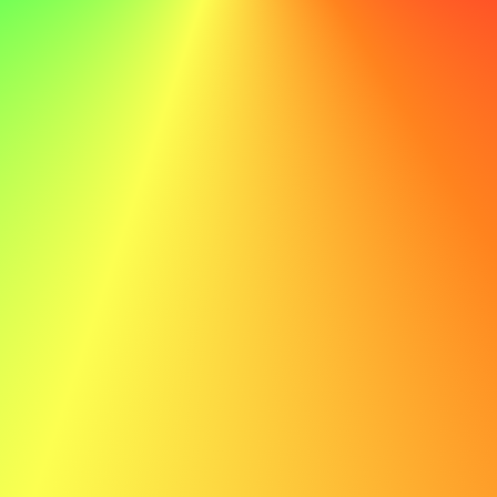
fortsatta framgång.
Inte göra
Med mina tekniska färdigheter och min dedikation till
lärande är jag säker på min förmåga att bidra till ABC:s
fortsatta framgång.
Exempel på ansökningsbrev för chef
Här är ett exempel på ett ansökningsbrev för en chefsroll
för att ge dig inspiration:
Anna Svensson anna.svensson@email.com 070-123-
4567
Kära Rekryterare,