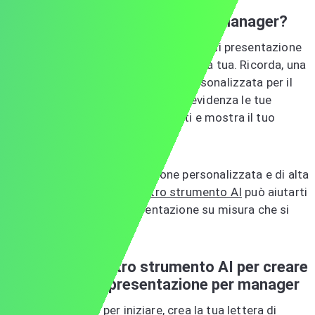
Pronto a scrivere la tua lettera di
presentazione per un lavoro da manager?
Ora che hai visto un esempio di lettera di presentazione
per un manager, sei pronto per creare la tua. Ricorda, una
grande lettera di presentazione è personalizzata per il
ruolo e l'azienda specifici, mette in evidenza le tue
competenze ed esperienze rilevanti e mostra il tuo
entusiasmo.
Vuoi una lettera di presentazione personalizzata e di alta
qualità senza sforzo?
Il nostro strumento AI
può aiutarti
a creare una lettera di presentazione su misura che si
distingue.
Prova oggi il nostro strumento AI per creare
la tua lettera di presentazione per manager
Quando sei pronto per iniziare,
crea la tua lettera di