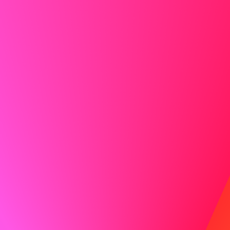
posso applicare la mia esperienza in soluzioni software
scalabili per migliorare le vostre capacità di elaborazione
dei dati.
Non fare
Ho esperienza con vari linguaggi di programmazione e ho
lavorato su molti progetti.
Mostra entusiasmo
L'entusiasmo è contagioso! Lascia che il tuo entusiasmo
per il ruolo e l'azienda traspaia.
Fare