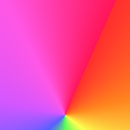
Sono particolarmente attratto da ABC per il vostro
impegno nell'innovazione e nella sostenibilità, valori che
condivido profondamente. Sono entusiasta di portare la
mia esperienza nello sviluppo di tecnologie ecologiche al
vostro team.
Non fare
Penso che ABC sia una buona azienda e mi piacerebbe
lavorare lì.
Correggi meticolosamente
Prima di inviare, correggi meticolosamente per
individuare eventuali errori di battitura o errori che
potrebbero compromettere la tua professionalità.