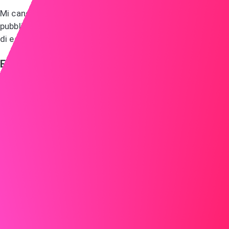
Mi candido per il lavoro di manager che avete
pubblicizzato. Ho molta esperienza nella gestione e credo
di essere adatto per la vostra azienda.
Evidenzia le tue competenze
Metti in evidenza le competenze e le esperienze che ti
rendono il candidato ideale, utilizzando esempi specifici
per dare vita alle tue qualifiche.
Fare
Presso LMN, ho guidato un team per sviluppare una
piattaforma di analisi dei dati in tempo reale che ha
migliorato la velocità di elaborazione del 40% utilizzando
Java e Python. Questo si allinea direttamente con i
requisiti per la posizione di manager presso ABC, dove