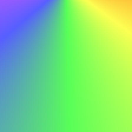
Fare
Con le mie competenze tecniche e la mia dedizione
all'apprendimento, sono fiducioso nella mia capacità di
contribuire al successo continuo di ABC.
Non fare
Con le mie competenze tecniche e la mia dedizione
all'apprendimento, sono fiducioso nella mia capacità di
contribuire al successo continuo di ABC.
Esempio di lettera di presentazione per un
manager
Ecco un esempio di lettera di presentazione per un
manager per ispirarti: