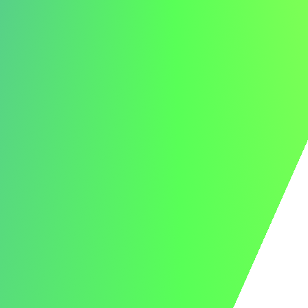
si allineano perfettamente con l'impegno di ABC per le
tecnologie AI all'avanguardia.
La dedizione di ABC all'avanzamento delle soluzioni AI è
davvero ispirante. Sono entusiasta di sfruttare le mie
competenze tecniche per migliorare le vostre iniziative
basate sull'AI, fornendo soluzioni all'avanguardia ai vostri
clienti. Non vedo l'ora di discutere come il mio
background e le mie esperienze possano beneficiare la
vostra organizzazione.
Grazie per aver considerato la mia candidatura.
Cordiali saluti,
Giovanni Bianchi