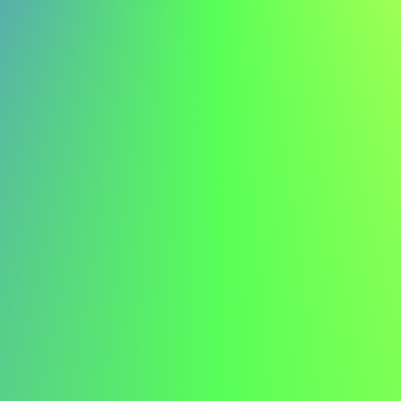
Giovanni Bianchi giovanni.bianchi@email.com 555-123-
4567
Gentile Responsabile delle Assunzioni,
Scrivo per esprimere il mio interesse per la posizione di
manager presso ABC. L'approccio innovativo della vostra
azienda e il vostro impegno per la sostenibilità mi
entusiasmano particolarmente, e sono ansioso di
contribuire ai vostri progetti all'avanguardia.
Presso Innovatech, ho guidato lo sviluppo di una
funzionalità che ha aumentato l'engagement degli utenti
del 50%, dimostrando la mia capacità di fornire software
impattanti e centrati sull'utente. Le mie competenze in
Python, Django e AWS, insieme alla mia capacità analitica,