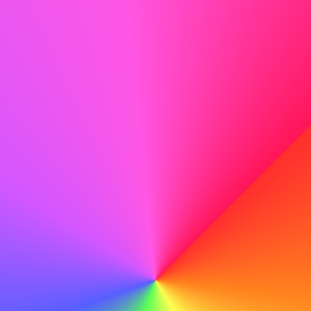
comparto. Estoy ansioso por aportar mi experiencia en el
desarrollo de tecnologías ecológicas a su equipo.
No hacer
Creo que ABC es una buena empresa y me gustaría
trabajar allí.
Revisa meticulosamente
Antes de enviar tu carta, revisa meticulosamente para
detectar cualquier error tipográfico o gramatical que
pueda restar profesionalismo.
Hacer
Con mis habilidades técnicas y mi dedicación al