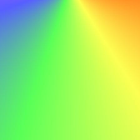
aprendizaje, estoy seguro de mi capacidad para contribuir
al éxito continuo de ABC.
No hacer
Con mis habilidades técnicas y mi dedicación al
aprendizaje, estoy seguro de mi capacidad para contribuir
al éxito continuo de ABC.
Ejemplo de carta de presentación para un
gerente
Aquí tienes un ejemplo de carta de presentación para un
gerente para inspirarte:
Juan García juan.garcia@email.com 555-123-4567