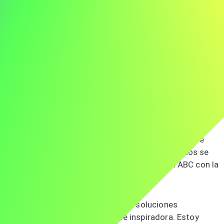
Estimado Sr. López,
Le escribo para expresar mi interés en el puesto de
gerente en ABC. El enfoque innovador de su empresa y su
compromiso con la excelencia me entusiasman, y estoy
ansioso por contribuir a sus proyectos de vanguardia.
En JKL, lideré el desarrollo de una característica que
aumentó el compromiso de los usuarios en un 50%,
demostrando mi capacidad para entregar software
centrado en el usuario. Mis habilidades en gestión de
proyectos, liderazgo de equipos y análisis de datos se
alinean perfectamente con el compromiso de ABC con la
innovación.
La dedicación de ABC a avanzar en soluciones
tecnológicas es verdaderamente inspiradora. Estoy