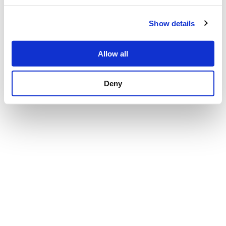
Personligt brev lärare
Personligt brev chef
Show details
Personligt brev läkare
Personligt brev socionom
Allow all
2026
© careertoolbelt.com
Deny