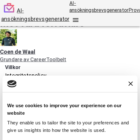
AI-
AI-
ansökningsbrevsgenerator
Prov
ansökningsbrevsgenerator
Möt våra författare
Coen de Waal
Grundare av CareerToolbelt
Villkor
Integritetspolicy
Användarvillkor
Guider för personliga brev
We use cookies to improve your experience on our
Hur man skriver ett personligt brev med AI
website
Författare
They enable us to tailor the site to your preferences and
Exempel på personliga brev
give us insights into how the website is used.
Personligt brev byggnadsarbetare