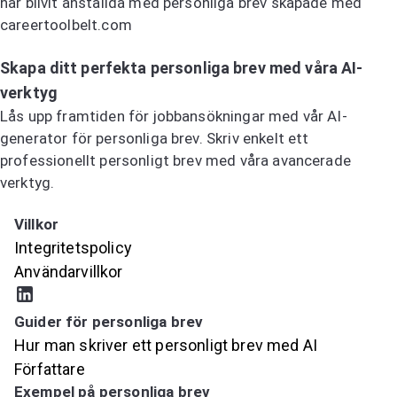
har blivit anställda med personliga brev skapade med
careertoolbelt.com
Prova AI-generatorn för personliga brev
Skapa ditt perfekta personliga brev med våra AI-
verktyg
Lås upp framtiden för jobbansökningar med vår AI-
generator för personliga brev. Skriv enkelt ett
professionellt personligt brev med våra avancerade
verktyg.
Prova AI-generatorn för personliga brev
Villkor
Integritetspolicy
Användarvillkor
Guider för personliga brev
Hur man skriver ett personligt brev med AI
Författare
Exempel på personliga brev