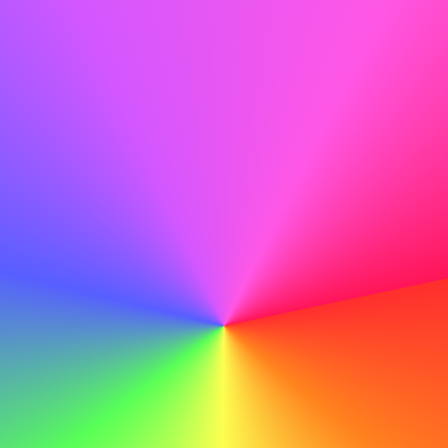
teknologier till ert team.
Inte göra
Jag tycker att ABC är ett bra företag och jag skulle vilja
arbeta där.
Korrekturläs noggrant
Innan du skickar, korrekturläs noggrant för att fånga
eventuella stavfel eller misstag som kan minska din
professionalism.
Göra
Med mina tekniska färdigheter och min dedikation till
lärande är jag säker på min förmåga att bidra till ABC:s