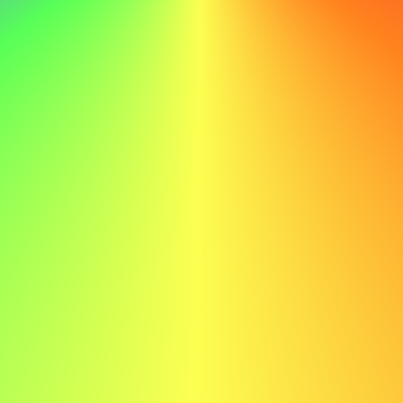
fortsatta framgång.
Inte göra
Med mina tekniska färdigheter och min dedikation till
lärande är jag säker på min förmåga att bidra till ABC:s
fortsatta framgång.
Exempel på ansökningsbrev för revisor
Här är ett exempel på ett ansökningsbrev för en revisor
för att ge dig inspiration:
Anna Svensson anna.svensson@email.com 070-123-
4567
Kära rekryterare,