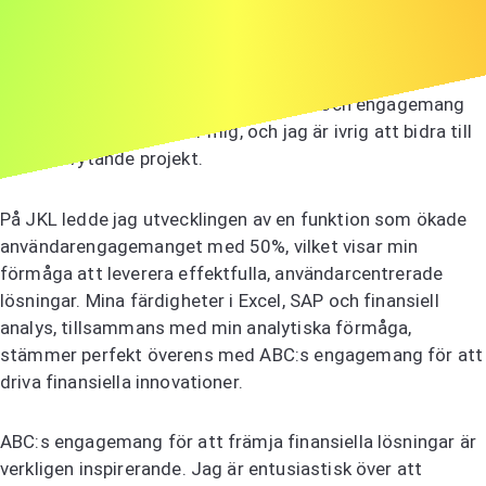
Jag skriver för att uttrycka mitt intresse för
revisorspositionen hos ABC. Ert företags innovativa
tillvägagångssätt för finansiell analys och engagemang
för hållbarhet fascinerar mig, och jag är ivrig att bidra till
era banbrytande projekt.
På JKL ledde jag utvecklingen av en funktion som ökade
användarengagemanget med 50%, vilket visar min
förmåga att leverera effektfulla, användarcentrerade
lösningar. Mina färdigheter i Excel, SAP och finansiell
analys, tillsammans med min analytiska förmåga,
stämmer perfekt överens med ABC:s engagemang för att
driva finansiella innovationer.
ABC:s engagemang för att främja finansiella lösningar är
verkligen inspirerande. Jag är entusiastisk över att