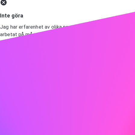
Inte göra
Jag har erfarenhet av olika programmeringsspråk och har
arbetat på många projekt.
Visa entusiasm
Entusiasm är smittsam! Låt din entusiasm för rollen och
företaget lysa igenom.
Göra
Jag är särskilt intresserad av ABC på grund av ert
engagemang för innovation och hållbarhet, värderingar
som jag också håller högt. Jag ser fram emot att bidra
med min erfarenhet av att utveckla miljövänliga