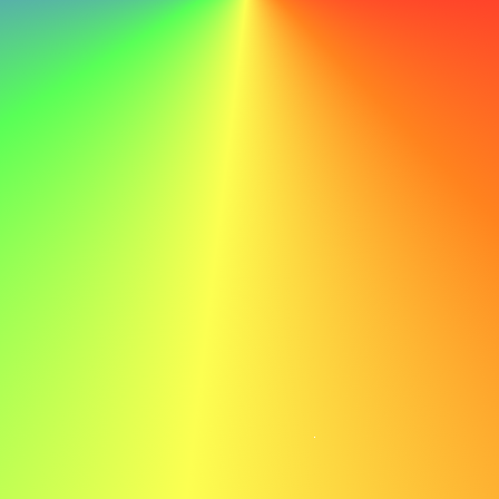
Mit meinen technischen Fähigkeiten und meiner
Lernbereitschaft bin ich zuversichtlich, einen wertvollen
Beitrag zum Erfolg von ABC leisten zu können.
Beispiel für ein Bewerbungsschreiben als
Elektriker
Hier ist ein Beispiel für ein Bewerbungsschreiben als
Elektriker, um Ihre Inspiration zu wecken:
Max Mustermann max.mustermann@email.com 555-123-
4567
Sehr geehrte Frau Müller,
Ich schreibe Ihnen, um mein Interesse an der Position des
Elektrikers bei ABC auszudrücken. Besonders begeistert
mich der innovative Ansatz Ihres Unternehmens im