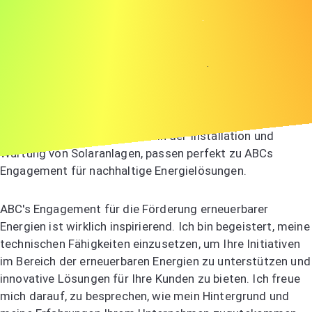
Bereich der erneuerbaren Energien, und ich freue mich
darauf, zu Ihren wegweisenden Projekten beizutragen.
Bei JKL habe ich die Entwicklung einer Funktion geleitet,
die die Benutzerfreundlichkeit um 50% steigerte, was
meine Fähigkeit zeigt, wirkungsvolle, benutzerzentrierte
Lösungen zu liefern. Meine Fähigkeiten in der
Elektrotechnik, insbesondere in der Installation und
Wartung von Solaranlagen, passen perfekt zu ABCs
Engagement für nachhaltige Energielösungen.
ABC's Engagement für die Förderung erneuerbarer
Energien ist wirklich inspirierend. Ich bin begeistert, meine
technischen Fähigkeiten einzusetzen, um Ihre Initiativen
im Bereich der erneuerbaren Energien zu unterstützen und
innovative Lösungen für Ihre Kunden zu bieten. Ich freue
mich darauf, zu besprechen, wie mein Hintergrund und