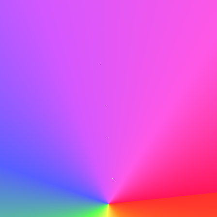
gerne dort arbeiten.
Korrekturlesen
Bevor Sie auf „Senden“ klicken, lesen Sie Ihr Schreiben
sorgfältig durch, um Tippfehler oder Fehler zu vermeiden,
die Ihre Professionalität beeinträchtigen könnten.
Tun
Mit meinen technischen Fähigkeiten und meiner
Lernbereitschaft bin ich zuversichtlich, einen wertvollen
Beitrag zum Erfolg von ABC leisten zu können.
Nicht tun