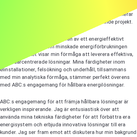
elektrikerpositionen hos ABC. Ert företags innovativa
tillvägagångssätt för hållbara energilösningar fascinerar
mig, och jag är ivrig att bidra till era banbrytande projekt.
På JKL ledde jag installationen av ett energieffektivt
belysningssystem som minskade energiförbrukningen
med 30%, vilket visar min förmåga att leverera effektiva,
användarcentrerade lösningar. Mina färdigheter inom
elinstallationer, felsökning och underhåll, tillsammans
med min analytiska förmåga, stämmer perfekt överens
med ABC:s engagemang för hållbara energilösningar.
ABC:s engagemang för att främja hållbara lösningar är
verkligen inspirerande. Jag är entusiastisk över att
använda mina tekniska färdigheter för att förbättra era
energisystem och erbjuda innovativa lösningar till era
kunder. Jag ser fram emot att diskutera hur min bakgrund