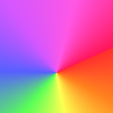
Inte göra
Jag tycker att ABC är ett bra företag och jag skulle vilja
arbeta där.
Korrekturläs noggrant
Innan du skickar, korrekturläs noggrant för att fånga
eventuella stavfel eller misstag som kan minska din
professionalism.
Göra
Med mina tekniska färdigheter och engagemang för att
lära mig, är jag säker på min förmåga att bidra till ABC:s
fortsatta framgång.