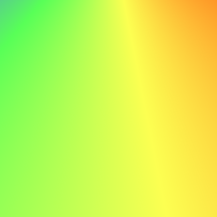
Inte göra
Med mina tekniska färdigheter och engagemang för att
lära mig, är jag säker på min förmåga att bidra till ABC:s
fortsatta framgång.
Exempel på ansökningsbrev för elektriker
Här är ett exempel på ett ansökningsbrev för en elektriker
för att ge dig inspiration:
Erik Svensson erik.svensson@email.com 070-123-4567
Kära rekryteringsansvarig,
Jag skriver för att uttrycka mitt intresse för