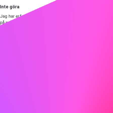
Inte göra
Jag har erfarenhet av olika elinstallationer och har arbetat
på många projekt.
Visa entusiasm
Entusiasm smittar av sig! Låt din entusiasm för rollen och
företaget lysa igenom.
Göra
Jag är särskilt intresserad av ABC på grund av ert
engagemang för innovation och hållbarhet, värderingar
som jag också håller högt. Jag ser fram emot att bidra
med min erfarenhet av att utveckla miljövänliga
teknologier till ert team.