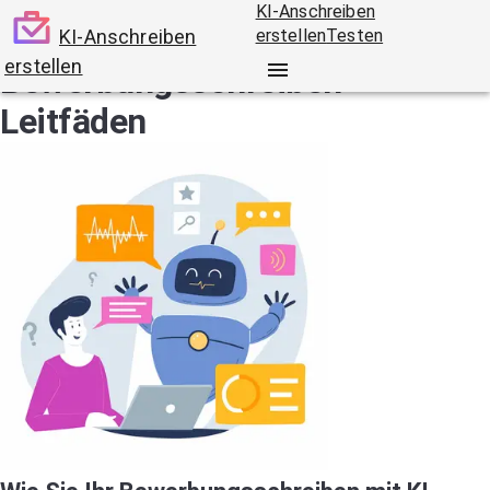
KI-Anschreiben
KI-Anschreiben
erstellen
Testen
erstellen
Bewerbungsschreiben-
Leitfäden