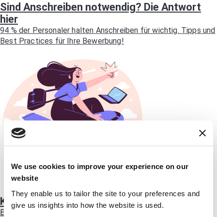
Sind Anschreiben notwendig? Die Antwort
hier
94 % der Personaler halten Anschreiben für wichtig. Tipps und
Best Practices für Ihre Bewerbung!
We use cookies to improve your experience on our
website
They enable us to tailor the site to your preferences and
Karrierepause im Anschreiben erklären
give us insights into how the website is used.
Erfahren Sie, wie Sie eine Karrierepause souverän in Ihrem