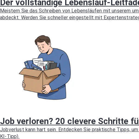
Der vollständige Lebenslauf-Leitfa
Meistern Sie das Schreiben von Lebensläufen mit unserem umf
abdeckt. Werden Sie schneller eingestellt mit Expertenstrateg
Job verloren? 20 clevere Schritte f
Jobverlust kann hart sein. Entdecken Sie praktische Tipps, um 
KI-Tipp).