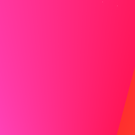
Tun
Bei LMN habe ich ein Team geleitet, das eine Echtzeit-
Datenanalyseplattform entwickelt hat, die die
Verarbeitungsgeschwindigkeit um 40% verbesserte.
Diese Erfahrung passt direkt zu den Anforderungen der
Stelle als Kundendienstmitarbeiter bei ABC, wo ich meine
Expertise in skalierbaren Lösungen einbringen kann, um
Ihre Datenverarbeitungsfähigkeiten zu verbessern.
Nicht tun
Ich habe Erfahrung mit verschiedenen
Programmiersprachen und habe an vielen Projekten
gearbeitet.