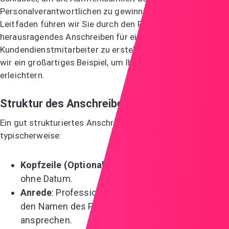
Personalverantwortlichen zu gewinnen. In diesem
Leitfaden führen wir Sie durch den Prozess, ein
herausragendes Anschreiben für eine Stelle als
Kundendienstmitarbeiter zu erstellen. Außerdem haben
wir ein großartiges Beispiel, um Ihnen den Einstieg zu
erleichtern.
Struktur des Anschreibens
Ein gut strukturiertes Anschreiben umfasst
typischerweise:
Kopfzeile (Optional)
: Ihre Kontaktdaten, mit oder
ohne Datum.
Anrede
: Professionelle Begrüßung, idealerweise
den Namen des Personalverantwortlichen
ansprechen.