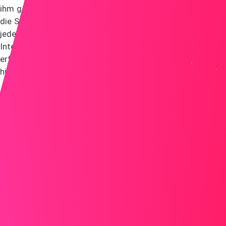
ihm gegenüber und erklären, warum Sie die beste Wahl für
die Stelle sind. Personalisieren Sie Ihr Anschreiben für
jede Rolle und jedes Unternehmen, um Ihr echtes
Interesse und wie Ihre Fähigkeiten deren Bedürfnisse
erfüllen, zu zeigen. Dieser maßgeschneiderte Ansatz
hinterlässt einen starken, bleibenden Eindruck.
Tun
Sehr geehrte Frau Müller,
Ich freue mich, mich für die Stelle als
Kundendienstmitarbeiter bei ABC zu bewerben. Der
innovative Ansatz Ihres Unternehmens zur
Kundenbetreuung und Ihr Engagement für exzellenten
Service passen perfekt zu meiner Leidenschaft für