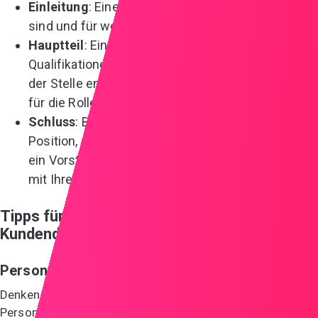
Einleitung
: Eine kurze Übersicht darüber, wer Sie
sind und für welche Stelle Sie sich bewerben.
Hauptteil
: Eine detaillierte Erklärung Ihrer
Qualifikationen und wie diese den Anforderungen
der Stelle entsprechen. Zeigen Sie Begeisterung
für die Rolle und das Unternehmen.
Schluss
: Bekräftigen Sie Ihr Interesse an der
Position, schlagen Sie nächste Schritte vor (z.B.
ein Vorstellungsgespräch) und unterschreiben Sie
mit Ihrem Namen.
Tipps für ein effektives Anschreiben als
Kundendienstmitarbeiter
Personalisieren Sie Ihr Anschreiben
Denken Sie an Ihr Anschreiben als ein Gespräch mit dem
Personalverantwortlichen. Stellen Sie sich vor, Sie sitzen