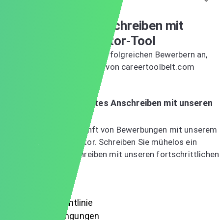
KI kostenlos ausprobieren?
Erstellen Sie Ihr Anschreiben mit
unserem KI-Generator-Tool
Schließen Sie sich anderen erfolgreichen Bewerbern an,
die bereits mit Anschreiben von careertoolbelt.com
eingestellt wurden
Jetzt KI-Anschreiben testen
Erstellen Sie Ihr perfektes Anschreiben mit unseren
AI-Tools
Entdecken Sie die Zukunft von Bewerbungen mit unserem
AI-Anschreibengenerator. Schreiben Sie mühelos ein
professionelles Anschreiben mit unseren fortschrittlichen
Tools.
Jetzt KI-Anschreiben testen
Bedingungen
Datenschutzrichtlinie
Nutzungsbedingungen