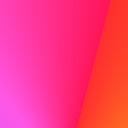
Zeigen Sie Begeisterung
Begeisterung ist ansteckend! Lassen Sie Ihre
Begeisterung für die Rolle und das Unternehmen
durchscheinen.
Tun
Ich bin besonders von ABC angezogen, weil Ihr
Engagement für Innovation und Nachhaltigkeit Werte
sind, die auch mir am Herzen liegen. Ich freue mich darauf,
meine Erfahrung in der Entwicklung umweltfreundlicher
Technologien in Ihr Team einzubringen.
Nicht tun