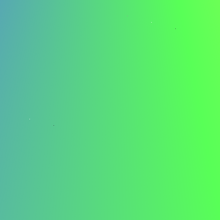
innovative Ansatz Ihres Unternehmens zur
Kundenbetreuung begeistert mich besonders, und ich
freue mich darauf, zu Ihren wegweisenden Projekten
beizutragen.
Bei JKL habe ich die Entwicklung einer Funktion geleitet,
die die Benutzerbindung um 50% steigerte, was meine
Fähigkeit zeigt, wirkungsvolle, benutzerzentrierte
Lösungen zu liefern. Meine Fähigkeiten in der
Kundenkommunikation, Problemlösung und mein
analytisches Geschick passen perfekt zu ABCs
Engagement für exzellenten Kundenservice.
ABC's Engagement für herausragende Kundenerlebnisse
ist wirklich inspirierend. Ich bin begeistert, meine
technischen Fähigkeiten einzusetzen, um Ihre Initiativen
zur Kundenbetreuung zu verbessern und Ihren Kunden
erstklassige Lösungen zu bieten. Ich freue mich darauf,