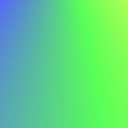
Mit meinen technischen Fähigkeiten und meiner
Lernbereitschaft bin ich zuversichtlich, dass ich zum
fortlaufenden Erfolg von ABC beitragen kann.
Beispielanschreiben für einen
Kundendienstmitarbeiter
Hier ist ein Beispielanschreiben für einen
Kundendienstmitarbeiter, um Ihre Inspiration zu wecken:
Max Mustermann max.mustermann@email.com 555-123-
4567
Sehr geehrte Frau Müller,
Ich schreibe Ihnen, um mein Interesse an der Stelle als
Kundendienstmitarbeiter bei ABC auszudrücken. Der