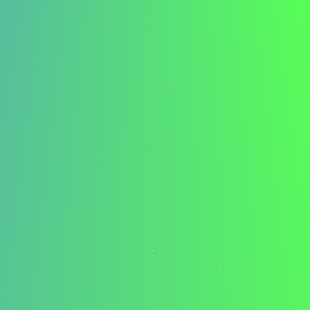
zu besprechen, wie mein Hintergrund und meine
Erfahrungen Ihrem Unternehmen zugutekommen können.
Vielen Dank, dass Sie meine Bewerbung in Betracht
ziehen.
Mit freundlichen Grüßen,
Max Mustermann
Bereit, Ihr eigenes Anschreiben für eine
Stelle als Kundendienstmitarbeiter zu
schreiben?
Nachdem Sie ein Beispielanschreiben für einen
Kundendienstmitarbeiter gesehen haben, sind Sie bereit,
Ihr eigenes zu erstellen. Denken Sie daran, ein großartiges