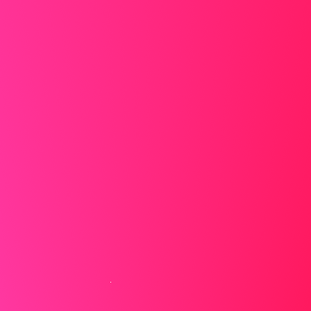
herausragende Kundenerlebnisse.
Nicht tun
Sehr geehrte Damen und Herren,
Ich bewerbe mich für die Stelle als
Kundendienstmitarbeiter, die Sie ausgeschrieben haben.
Ich habe viel Erfahrung im Kundendienst und glaube, dass
ich gut zu Ihrem Unternehmen passen würde.
Heben Sie Ihre Fähigkeiten hervor
Heben Sie die Fähigkeiten und Erfahrungen hervor, die Sie
zum idealen Kandidaten machen, und verwenden Sie
spezifische Beispiele, um Ihre Qualifikationen zum Leben
zu erwecken.