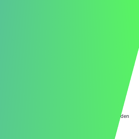
Anschreiben ist auf die spezifische Rolle und das
Unternehmen zugeschnitten, hebt Ihre relevanten
Fähigkeiten und Erfahrungen hervor und zeigt Ihre
Begeisterung.
Möchten Sie mühelos ein maßgeschneidertes,
hochwertiges Anschreiben erstellen?
Unser AI-Tool
kann
Ihnen helfen, ein maßgeschneidertes Anschreiben zu
erstellen, das auffällt.
Probieren Sie unser AI-Tool aus, um Ihr
Anschreiben für eine Stelle als
Kundendienstmitarbeiter zu erstellen
Wenn Sie bereit sind, loszulegen,
erstellen Sie Ihr
Anschreiben mit unserem AI-Tool
und machen Sie den
ersten Schritt zu Ihrem Traumjob.