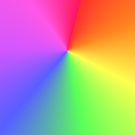
Ich denke, ABC ist ein gutes Unternehmen und ich würde
gerne dort arbeiten.
Sorgfältig Korrekturlesen
Bevor Sie auf Senden klicken, lesen Sie sorgfältig
Korrektur, um Tippfehler oder Fehler zu entdecken, die
Ihre Professionalität beeinträchtigen könnten.
Tun
Mit meinen technischen Fähigkeiten und meiner
Lernbereitschaft bin ich zuversichtlich, dass ich zum
fortlaufenden Erfolg von ABC beitragen kann.
Nicht tun