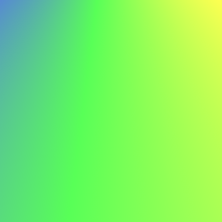
Ikke gøre
Med mine tekniske færdigheder og dedikation til læring er
jeg sikker på, at jeg kan bidrage til ABC's fortsatte succes.
Eksempel på ansøgning til
kundeservicemedarbejder
Her er et eksempel på en ansøgning til en
kundeservicemedarbejder for at give dig inspiration:
Maria Hansen maria.hansen@email.com 555-123-4567
Kære Ansættelseschef,
Jeg skriver for at udtrykke min interesse for stillingen
som kundeservicemedarbejder hos ABC. Jeres