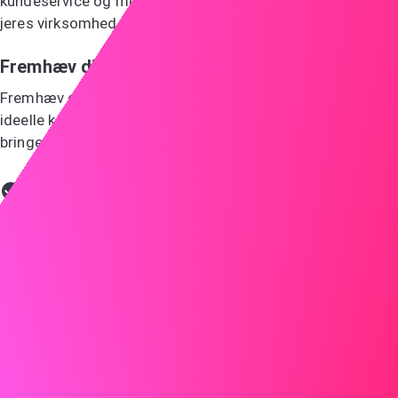
kundeservice og mener, at jeg vil være en god kandidat til
jeres virksomhed.
Fremhæv dine færdigheder
Fremhæv de færdigheder og erfaringer, der gør dig til den
ideelle kandidat, ved at bruge specifikke eksempler til at
bringe dine kvalifikationer til live.
Gøre
Hos LMN ledede jeg et team, der udviklede en
kundeserviceplatform, som forbedrede svartiderne med
30%. Dette passer direkte til kravene for stillingen som
kundeservicemedarbejder hos ABC, hvor jeg kan anvende
min ekspertise i kundeservice til at forbedre jeres
kundetilfredshed.