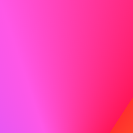
Ikke gøre
Jeg har erfaring med forskellige kundeserviceopgaver og
har arbejdet på mange projekter.
Vis entusiasme
Entusiasme er smitsom! Lad din begejstring for rollen og
virksomheden skinne igennem.
Gøre
Jeg er særligt tiltrukket af ABC på grund af jeres
engagement i innovation og kundetilfredshed, værdier jeg
også holder højt. Jeg er ivrig efter at bringe min erfaring
med at levere fremragende kundeservice til jeres team.