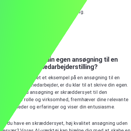
Tak fordi du overvejer min ansøgning.
Med venlig hilsen,
Maria Hansen
Klar til at skrive din egen ansøgning til en
kundeservicemedarbejderstilling?
Nu hvor du har set et eksempel på en ansøgning til en
kundeservicemedarbejder, er du klar til at skrive din egen.
Husk, en god ansøgning er skræddersyet til den
specifikke rolle og virksomhed, fremhæver dine relevante
færdigheder og erfaringer og viser din entusiasme.
Vil du have en skræddersyet, høj kvalitet ansøgning uden
besvær?
Vores AI-værktøj
kan hjælpe dig med at skabe en