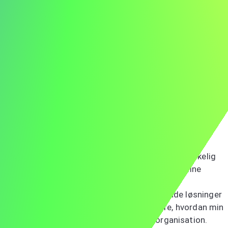
virksomheds innovative tilgang til kundeservice og
engagement i kundetilfredshed begejstrer mig, og jeg er
ivrig efter at bidrage til jeres banebrydende projekter.
Hos JKL ledede jeg udviklingen af en funktion, der øgede
kundetilfredsheden med 40%, hvilket demonstrerer min
evne til at levere effektive, kundecentrerede løsninger.
Mine færdigheder inden for kommunikation,
problemløsning og kundeservice passer perfekt til ABC's
engagement i at levere fremragende kundeservice.
ABC's dedikation til at forbedre kundeservice er virkelig
inspirerende. Jeg er begejstret for at anvende mine
tekniske færdigheder til at forbedre jeres
kundeserviceinitiativer og levere banebrydende løsninger
til jeres kunder. Jeg ser frem til at diskutere, hvordan min
baggrund og erfaringer kan gavne jeres organisation.