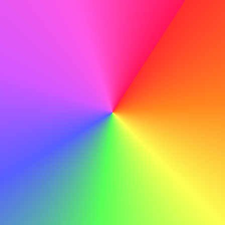
Ikke gøre
Jeg synes, ABC er en god virksomhed, og jeg vil gerne
arbejde der.
Korrekturlæs grundigt
Før du sender din ansøgning, korrekturlæs grundigt for at
fange eventuelle stavefejl eller fejl, der kan trække ned i
din professionalisme.
Gøre
Med mine tekniske færdigheder og dedikation til læring er
jeg sikker på, at jeg kan bidrage til ABC's fortsatte succes.