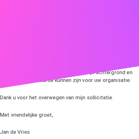
30% door het implementeren van een nieuw
feedbacksysteem. Mijn vaardigheden in communicatie,
probleemoplossing en klantgerichtheid sluiten perfect
aan bij de vereisten voor de functie bij ABC.
De toewijding van ABC aan klanttevredenheid en innovatie
is werkelijk inspirerend. Ik ben enthousiast om mijn
ervaring in klantgerichte technologieën naar uw team te
brengen en bij te dragen aan uw voortdurende succes. Ik
kijk ernaar uit om te bespreken hoe mijn achtergrond en
ervaringen van waarde kunnen zijn voor uw organisatie.
Dank u voor het overwegen van mijn sollicitatie.
Met vriendelijke groet,
Jan de Vries