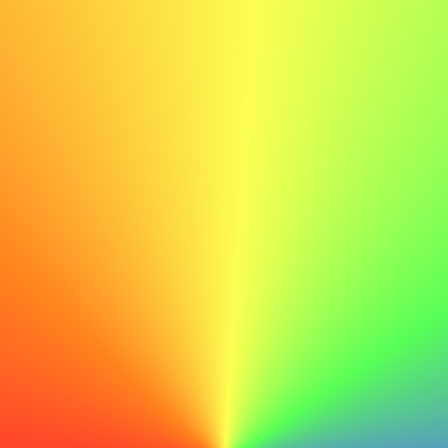
Doen
Met mijn technische vaardigheden en toewijding aan
leren, ben ik ervan overtuigd dat ik een waardevolle
bijdrage kan leveren aan het voortdurende succes van
ABC.
Niet doen
Met mijn technische vaardigheden en toewijding aan
leren, ben ik ervan overtuigd dat ik een waardevolle
bijdrage kan leveren aan het voortdurende succes van
ABC.
Voorbeeld sollicitatiebrief voor een
klantenservice medewerker