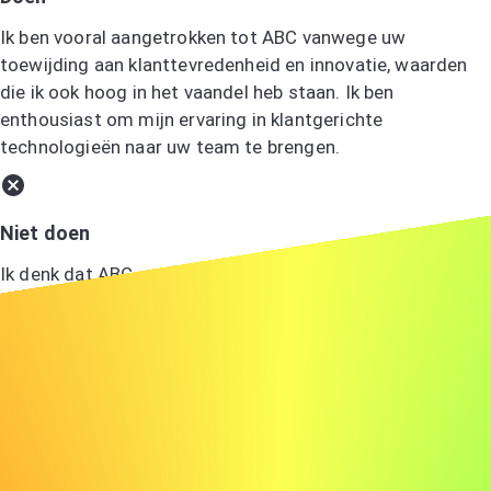
Ik ben vooral aangetrokken tot ABC vanwege uw
toewijding aan klanttevredenheid en innovatie, waarden
die ik ook hoog in het vaandel heb staan. Ik ben
enthousiast om mijn ervaring in klantgerichte
technologieën naar uw team te brengen.
Niet doen
Ik denk dat ABC een goed bedrijf is en ik zou er graag
willen werken.
Controleer zorgvuldig
Voordat je op verzenden drukt, controleer zorgvuldig om
eventuele typfouten of fouten te ontdekken die afbreuk
kunnen doen aan je professionaliteit.