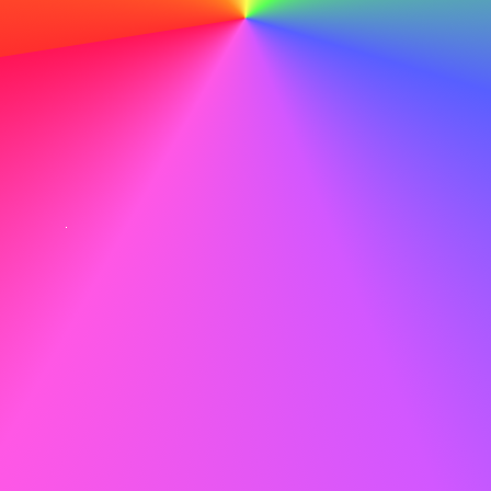
Hier is een voorbeeld sollicitatiebrief voor een
klantenservice medewerker om je inspiratie te geven:
Jan de Vries jan.devries@email.com 06-12345678
Beste mevrouw Jansen,
Ik schrijf u om mijn interesse kenbaar te maken voor de
functie van klantenservice medewerker bij ABC. De
klantgerichte benadering en de toewijding aan
klanttevredenheid van uw bedrijf spreken mij enorm aan,
en ik ben enthousiast om bij te dragen aan uw uitstekende
klantenservice.
Bij JKL heb ik een team geleid dat verantwoordelijk was
voor het verbeteren van de klanttevredenheidsscore met