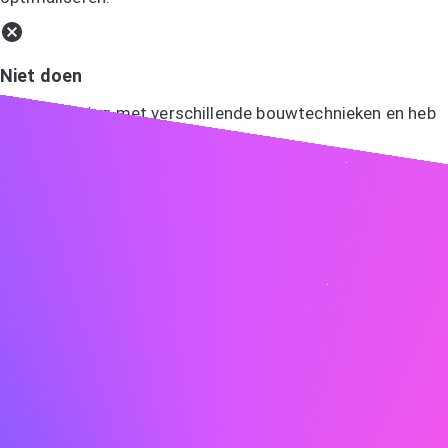
Niet doen
Ik heb ervaring met verschillende bouwtechnieken en heb
aan veel projecten gewerkt.
Toon enthousiasme
Enthousiasme werkt aanstekelijk! Laat je enthousiasme
voor de rol en het bedrijf duidelijk naar voren komen.
Doen
Ik ben vooral aangetrokken tot ABC vanwege uw
toewijding aan innovatie en duurzaamheid, waarden die ik
ook hoog in het vaandel heb staan. Ik kijk ernaar uit om