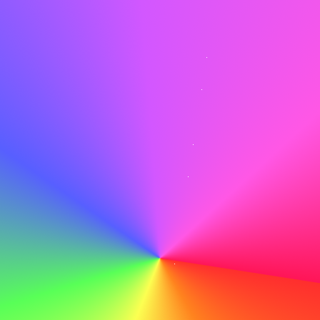
mijn ervaring in milieuvriendelijke bouwtechnieken naar uw
team te brengen.
Niet doen
Ik denk dat ABC een goed bedrijf is en ik zou er graag
willen werken.
Controleer zorgvuldig
Voordat je op verzenden drukt, controleer zorgvuldig om
eventuele typfouten of fouten te ontdekken die afbreuk
kunnen doen aan je professionaliteit.
Doen
Met mijn technische vaardigheden en toewijding aan