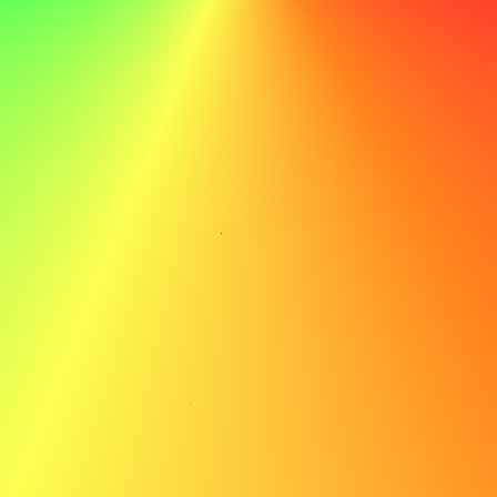
leren, ben ik ervan overtuigd dat ik een waardevolle
bijdrage kan leveren aan het voortdurende succes van
ABC.
Niet doen
Met mijn technische vaardigheden en toewijding aan
leren, ben ik ervan overtuigd dat ik een waardevolle
bijdrage kan leveren aan het voortdurende succes van
ABC.
Voorbeeld sollicitatiebrief voor een
bouwvakker
Hier is een voorbeeld sollicitatiebrief voor een bouwvakker
om je inspiratie te geven: