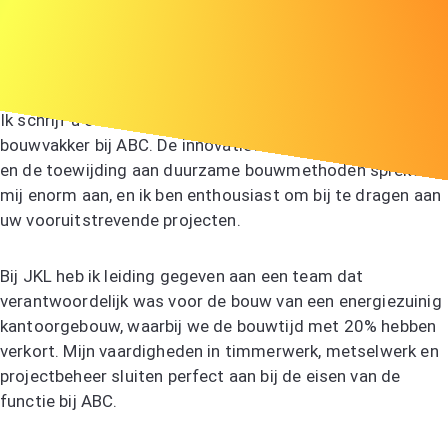
Jan de Vries jan.devries@email.com 06-12345678
Beste mevrouw Jansen,
Ik schrijf u om mijn interesse te tonen in de functie van
bouwvakker bij ABC. De innovatieve aanpak van uw bedrijf
en de toewijding aan duurzame bouwmethoden spreken
mij enorm aan, en ik ben enthousiast om bij te dragen aan
uw vooruitstrevende projecten.
Bij JKL heb ik leiding gegeven aan een team dat
verantwoordelijk was voor de bouw van een energiezuinig
kantoorgebouw, waarbij we de bouwtijd met 20% hebben
verkort. Mijn vaardigheden in timmerwerk, metselwerk en
projectbeheer sluiten perfect aan bij de eisen van de
functie bij ABC.