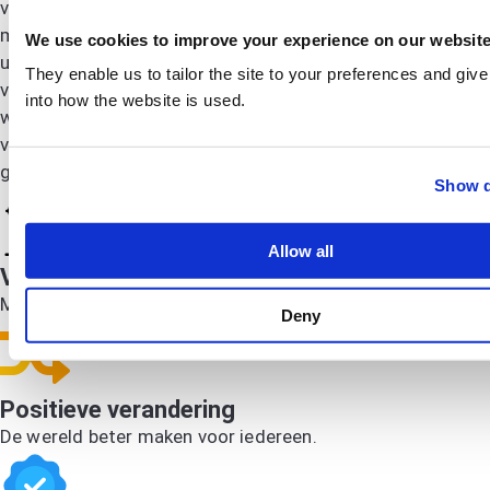
verwezenlijken, en CareerToolbelt is er om dat mogelijk te
maken. In de loop der jaren hebben we inspiratie gehaald
We use cookies to improve your experience on our websit
uit vele mensen die gepassioneerd zijn over het helpen
They enable us to tailor the site to your preferences and give
van anderen bij het opbouwen van een betere carrière,
into how the website is used.
waaronder Alison Doyle, Kyle Elliot en Richard N. Bolles,
van wie de bijdragen aan loopbaaneducatie breed worden
gewaardeerd.
Show d
Allow all
Versterken
Mensen versterken om hun dromen waar te maken.
Deny
Positieve verandering
De wereld beter maken voor iedereen.