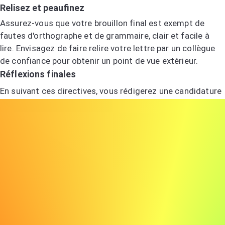
Relisez et peaufinez
Assurez-vous que votre brouillon final est exempt de
fautes d'orthographe et de grammaire, clair et facile à
lire. Envisagez de faire relire votre lettre par un collègue
de confiance pour obtenir un point de vue extérieur.
Réflexions finales
En suivant ces directives, vous rédigerez une candidature
qui non seulement met en avant vos meilleures qualités
mais démontre également votre intérêt sincère et votre
adéquation pour le rôle. Rappelez-vous, la clé du succès
réside dans les détails, de la manière dont vous présentez
vos compétences au ton de votre lettre.
Créez votre lettre de motivation avec
notre générateur IA
Rejoignez les autres chercheurs d'emploi qui ont déjà été
embauchés grâce aux lettres de motivation créées avec
careertoolbelt.com