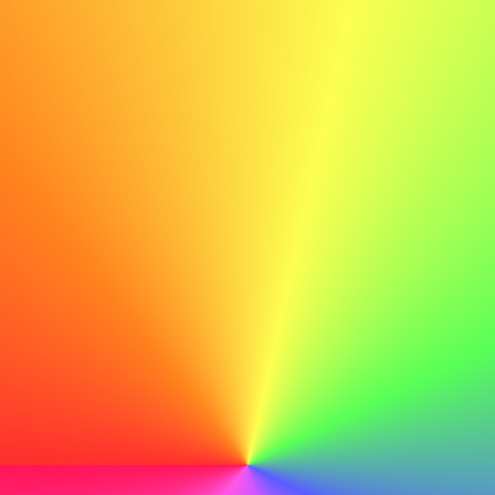
Essayez le générateur de lettres de motivation IA
Conditions
Politique de confidentialité
Conditions d'utilisation
Guides pour les lettres de motivation
Comment rédiger une lettre de motivation avec l'IA
Auteurs
Exemples de lettres de motivation
Lettre de motivation médecin
Lettre de motivation infirmier / infirmière
Lettre de motivation travailleur social
Lettre de motivation chef de projet
Lettre de motivation hôtellerie
Lettre de motivation logistique