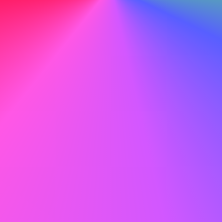
2026
© careertoolbelt.com