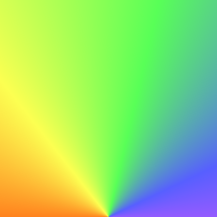
aanbevolen voor deze baan.
Laat zien dat je geschikt bent
In plaats van alleen vaardigheden op te noemen, laat ze
zien met duidelijke voorbeelden en bewezen successen.
Deze manier van doen helpt om goed te laten zien wat je
kunt en hoe je positief kunt bijdragen aan het bedrijf, en
bewijst zo dat je geschikt bent voor de functie.
Laat je enthousiasme en culturele aansluiting zien
Toon oprechte interesse in de functie en het bedrijf door
uit te leggen waarom je uitstekend geschikt bent, zowel
technisch als cultureel. Het verbinden van je persoonlijke
waarden met de missie van het bedrijf kan je sollicitatie
sterk verbeteren, wat aangeeft dat je goed bij het bedrijf
past.
Maak je perfecte sollicitatiebrief met onze AI-tools
Ontgrendel de toekomst van sollicitaties met onze AI-