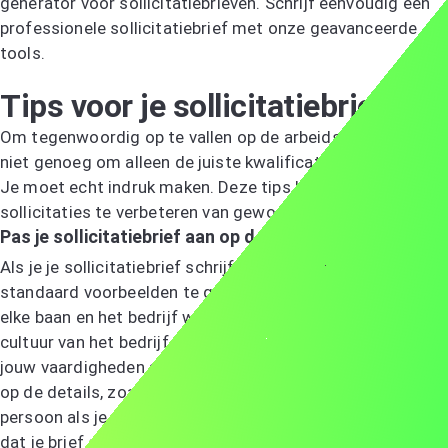
generator voor sollicitatiebrieven. Schrijf eenvoudig een
professionele sollicitatiebrief met onze geavanceerde
tools.
Probeer de AI-sollicitatiebriefgenerator
Tips voor je sollicitatiebrief
Om tegenwoordig op te vallen op de arbeidsmarkt, is het
niet genoeg om alleen de juiste kwalificaties te hebben.
Je moet echt indruk maken. Deze tips helpen je om je
sollicitaties te verbeteren van gewoon naar bijzonder.
Pas je sollicitatiebrief aan op de vacature
Als je je sollicitatiebrief schrijft, is het belangrijk om geen
standaard voorbeelden te gebruiken. Pas je brief aan voor
elke baan en het bedrijf waar je solliciteert. Probeer de
cultuur van het bedrijf goed te begrijpen en laat zien hoe
jouw vaardigheden aansluiten bij wat zij nodig hebben. Let
op de details, zoals de brief richten aan een specifieke
persoon als je die naam weet. Deze aanpak zorgt ervoor
dat je brief goed aansluit bij de baan en een sterke