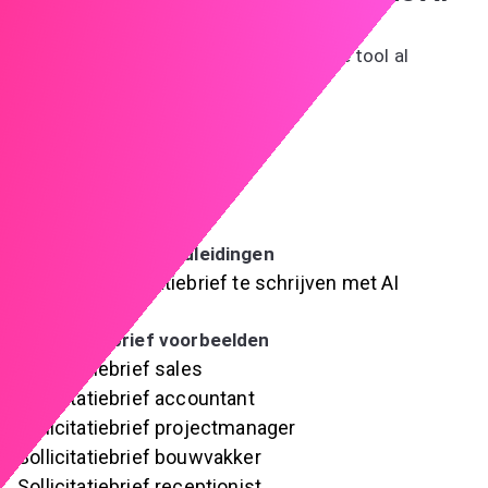
generator
Sluit je aan bij andere kandidaten die onze tool al
gebruiken om het verschil te maken
Probeer de AI-sollicitatiebriefgenerator
Voorwaarden
Privacybeleid
Gebruiksvoorwaarden
Sollicitatiebief handleidingen
Hoe een sollicitatiebrief te schrijven met AI
Auteurs
Sollicitatiebrief voorbeelden
Sollicitatiebrief sales
Sollicitatiebrief accountant
Sollicitatiebrief projectmanager
Sollicitatiebrief bouwvakker
Sollicitatiebrief receptionist