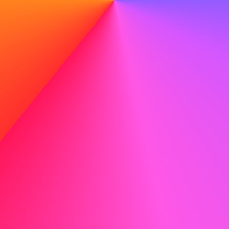
generator voor sollicitatiebrieven. Schrijf eenvoudig een
professionele sollicitatiebrief met onze geavanceerde
tools.
Probeer de AI-sollicitatiebriefgenerator
Wees duidelijk en to the point
Zorg dat je sollicitatiebrief duidelijk en to the point is. Een
bondig verhaal schrijven dat laat zien dat je de tijd van de
lezer waardeert en tegelijkertijd je vaardigheden goed
overbrengt, toont aan dat je professioneel en respectvol
bent.
Gebruik de juiste toon
Kies voor een toon die zowel professioneel als makkelijk
te begrijpen is, en vermijd jargon, tenzij het specifiek voor
de industrie is. De juiste toon maakt je brief begrijpelijk en
houdt tegelijk rekening met de gebruikelijke taal van de
sector.
Oproep tot actie
Eindig je brief met een duidelijke oproep tot actie: vraag