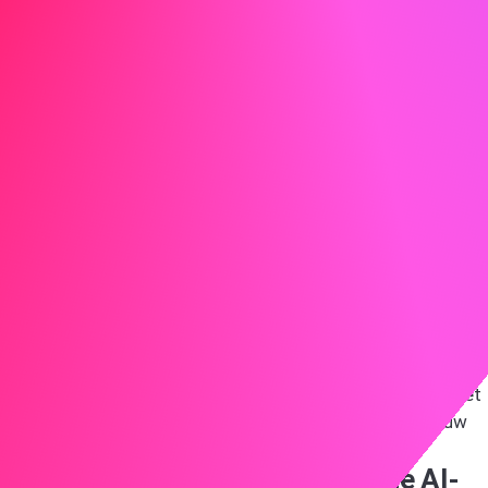
om een gesprek. Dit toont je actieve houding en echte
interesse in het team. Vermeld je contactgegevens en
bedank de lezer voor de tijd en aandacht voor je
sollicitatie. Deze directe en krachtige aanpak laat duidelijk
je enthousiasme en toewijding zien.
Controleer en verbeter je brief
Zorg ervoor dat je laatste versie geen spelfouten en
grammaticale fouten bevat, en dat het duidelijk en
makkelijk te lezen is. Overweeg om je brief na te laten
kijken door een betrouwbare collega voor een frisse blik.
Afsluitende gedachten
Als je deze tips gebruikt, maak je een sollicitatie die jouw
beste kwaliteiten laat zien en ook aantoont dat je echt
geïnteresseerd en geschikt bent voor de functie. Vergeet
niet dat succes in de kleine dingen zit, zoals hoe je jouw
vaardigheden laat zien en de toon van je brief.
Maak je sollicitatiebrief met onze AI-