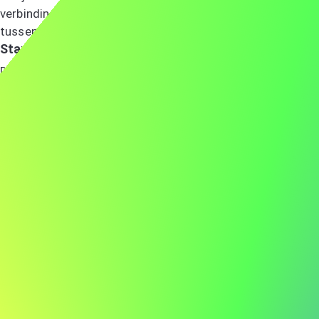
verbinding met het bedrijf toont, waardoor je opvalt
tussen andere kandidaten.
Start met een sterke openingszin
De eerste zin van je sollicitatiebrief moet meteen de
aandacht trekken. Begin sterk door een belangrijke
prestatie te noemen die past bij de baan, of vertel iets
speciaals over het bedrijf. Dit laat zien dat je weet wat
het bedrijf wil en toont je sterke punten die relevant zijn
voor de baan. Zorg dat je duidelijk maakt voor welke
positie je solliciteert. Als het nuttig is, vertel dan ook hoe
je de vacature hebt gevonden, bijvoorbeeld door een
bekende of op een evenement. Dit kan laten zien dat je
goed verbonden bent in de sector. Voorbeelden van goede
openingszinnen:
Het praten over een belangrijke prestatie die goed
past bij wat er van de functie wordt verwacht.
Het vermelden van een persoon die je heeft