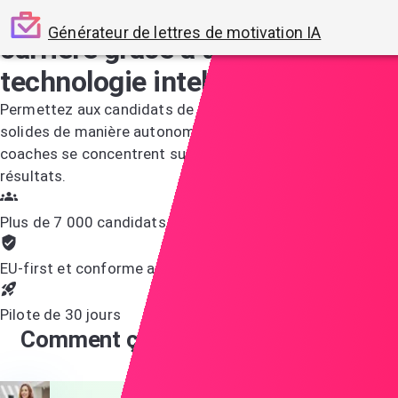
Améliorez vos parcours de
Générateur de lettres de motivation IA
carrière grâce à une
technologie intelligente
Permettez aux candidats de créer des candidatures
solides de manière autonome avec l'IA, pendant que vos
coaches se concentrent sur l'accompagnement et les
résultats.
Plus de 7 000 candidats accompagnés
EU-first et conforme au RGPD
Pilote de 30 jours
Comment ça fonctionne pour votre
organisation