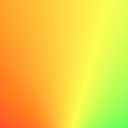
Faire
Je suis particulièrement attiré par ABC en raison de votre
engagement envers l'innovation et l'excellence, des
valeurs que je partage également. Je suis impatient
d'apporter mon expérience en gestion de projets
innovants à votre équipe.
Ne pas faire
Je pense qu'ABC est une bonne entreprise et j'aimerais y
travailler.
Relisez méticuleusement
Avant d'envoyer votre lettre, relisez-la méticuleusement