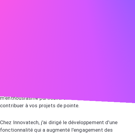
de projet
Voici un exemple de lettre de motivation pour un chef de
projet pour vous inspirer :
Jean Martin jean.martin@email.com 555-123-4567
Madame Dupont,
Je vous écris pour exprimer mon intérêt pour le poste de
chef de projet chez ABC. L'approche innovante de votre
entreprise en matière de gestion de projets
m'enthousiasme particulièrement, et je suis impatient de
contribuer à vos projets de pointe.
Chez Innovatech, j'ai dirigé le développement d'une
fonctionnalité qui a augmenté l'engagement des