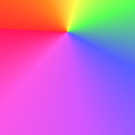
pour repérer toute faute de frappe ou erreur qui pourrait
nuire à votre professionnalisme.
Faire
Avec mes compétences techniques et mon dévouement
à l'apprentissage, je suis convaincu de pouvoir contribuer
au succès continu d'ABC.
Ne pas faire
Avec mes compétences techniques et mon dévouement
à l'apprentissage, je suis convaincu de pouvoir contribuer
au succès continu d'ABC.
Exemple de lettre de motivation pour un chef