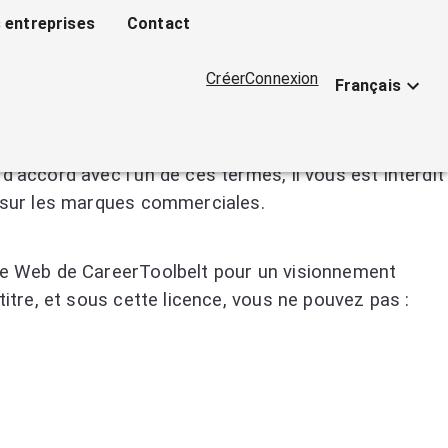
 entreprises
Contact
Créer
Connexion
Français
s Conditions Générales d'Utilisation du Site Web et
d'accord avec l'un de ces termes, il vous est interdit
oi sur les marques commerciales.
ite Web de CareerToolbelt pour un visionnement
titre, et sous cette licence, vous ne pouvez pas :