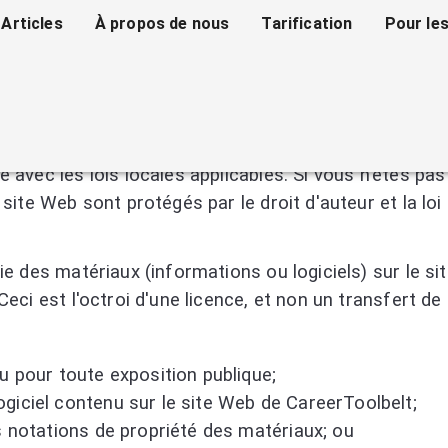
Articles
À propos de nous
Tarification
Pour les
Web
//careertoolbelt.com
, vous acceptez d'être lié par ce
vec les lois locales applicables. Si vous n'êtes pas 
site Web sont protégés par le droit d'auteur et la l
e des matériaux (informations ou logiciels) sur le s
ci est l'octroi d'une licence, et non un transfert de 
u pour toute exposition publique;
giciel contenu sur le site Web de CareerToolbelt;
s notations de propriété des matériaux; ou