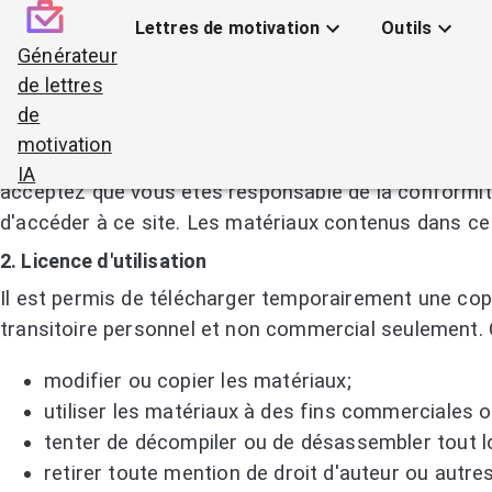
Lettres de motivation
Outils
Générateur
Conditions Générales d'Utilisation du Site 
de lettres
de
1. Conditions
motivation
En accédant à ce site Web, accessible depuis
https:
IA
acceptez que vous êtes responsable de la conformité a
d'accéder à ce site. Les matériaux contenus dans ce 
2. Licence d'utilisation
Il est permis de télécharger temporairement une copi
transitoire personnel et non commercial seulement. Ce
modifier ou copier les matériaux;
utiliser les matériaux à des fins commerciales o
tenter de décompiler ou de désassembler tout lo
retirer toute mention de droit d'auteur ou autre