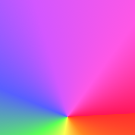
Hacer
Con mis habilidades técnicas y dedicación al aprendizaje,
estoy seguro de mi capacidad para contribuir al éxito
continuo de ABC.
No hacer
Con mis habilidades técnicas y dedicación al aprendizaje,
estoy seguro de mi capacidad para contribuir al éxito
continuo de ABC.
Ejemplo de carta de presentación para
recepcionista
Aquí tienes un ejemplo de carta de presentación para un
recepcionista para inspirarte: