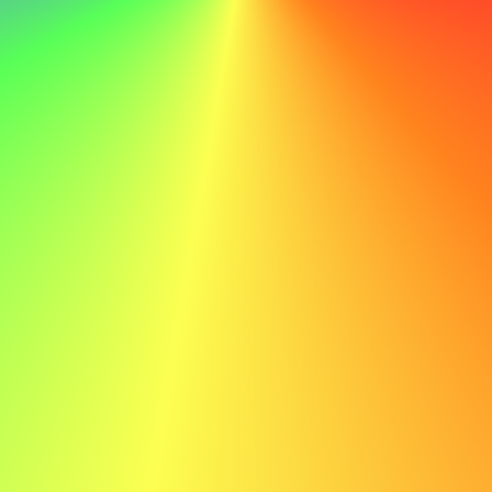
María López maria.lopez@email.com 555-123-4567
Estimado Sr. Pérez,
Le escribo para expresar mi interés en el puesto de
recepcionista en ABC. El enfoque innovador de su
empresa y su compromiso con la excelencia en el servicio
al cliente me entusiasman, y estoy ansiosa por contribuir
a sus proyectos de vanguardia.
En JKL, lideré la gestión de la recepción y coordiné las
citas de manera eficiente, lo que mejoró la satisfacción
del cliente en un 30%. Mis habilidades en la gestión de
oficinas y mi capacidad para manejar múltiples tareas se
alinean perfectamente con el compromiso de ABC con la
excelencia en el servicio al cliente.