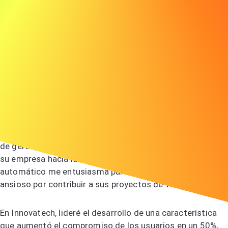
Ejemplo de carta de presentación para un
gerente de proyectos
Aquí tienes un ejemplo de carta de presentación para un
gerente de proyectos para inspirarte:
Juan Pérez juan.perez@email.com 555-123-4567
Estimado Gerente de Contratación,
Estoy escribiendo para expresar mi interés en el puesto
de gerente de proyectos en ABC. El enfoque innovador de
su empresa hacia la inteligencia artificial y el aprendizaje
automático me entusiasma particularmente, y estoy
ansioso por contribuir a sus proyectos de vanguardia.
En Innovatech, lideré el desarrollo de una característica
que aumentó el compromiso de los usuarios en un 50%,