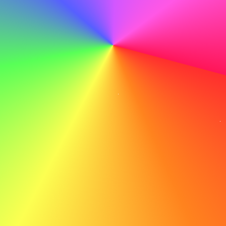
Antes de enviar, revisa meticulosamente para detectar
cualquier error tipográfico o errores que puedan restar
profesionalismo.
Hacer
Con mis habilidades técnicas y dedicación al aprendizaje,
estoy seguro de mi capacidad para contribuir al éxito
continuo de ABC.
No hacer
Con mis habilidades técnicas y dedicación al aprendizaje,
estoy seguro de mi capacidad para contribuir al éxito
continuo de ABC.