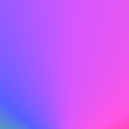
puesto y la empresa brille.
Hacer
Me atrae especialmente ABC por su compromiso con la
innovación y la sostenibilidad, valores que también
aprecio. Estoy ansioso por aportar mi experiencia en el
desarrollo de tecnologías ecológicas a su equipo.
No hacer
Creo que ABC es una buena empresa y me gustaría
trabajar allí.
Revisa meticulosamente