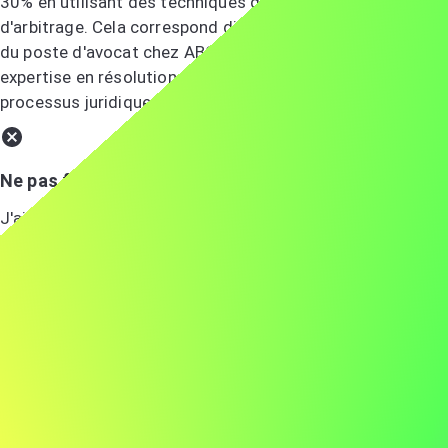
30% en utilisant des techniques de médiation et
d'arbitrage. Cela correspond directement aux exigences
du poste d'avocat chez ABC, où je peux appliquer mon
expertise en résolution de conflits pour améliorer vos
processus juridiques.
Ne pas faire
J'ai de l'expérience dans divers domaines du droit et j'ai
travaillé sur de nombreux projets.
Montrez votre enthousiasme
L'enthousiasme est contagieux ! Laissez transparaître
votre excitation pour le rôle et l'entreprise.