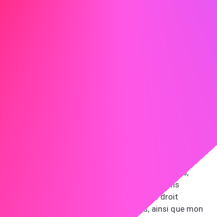
pour vous inspirer :
Jean Martin jean.martin@email.com 555-123-4567
Madame Dupont,
Je vous écris pour exprimer mon intérêt pour le poste
d'avocat chez ABC. L'approche innovante de votre
entreprise en matière de droit des affaires
m'enthousiasme particulièrement, et je suis impatient de
contribuer à vos projets de pointe.
Chez JKL, j'ai dirigé le développement d'une stratégie
juridique qui a permis de réduire les litiges de 30%,
démontrant ma capacité à fournir des solutions
juridiques efficaces. Mes compétences en droit
commercial et en résolution de conflits, ainsi que mon