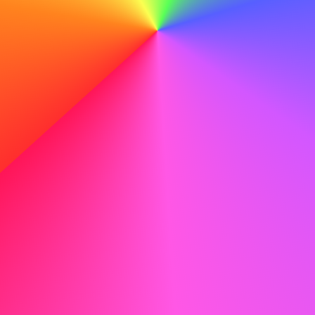
Faire
Avec mes compétences techniques et ma volonté
d'apprendre, je suis convaincu de pouvoir contribuer au
succès continu d'ABC.
Ne pas faire
Avec mes compétences techniques et ma volonté
d'apprendre, je suis convaincu de pouvoir contribuer au
succès continu d'ABC.
Exemple de lettre de motivation pour un
avocat
Voici un exemple de lettre de motivation pour un avocat