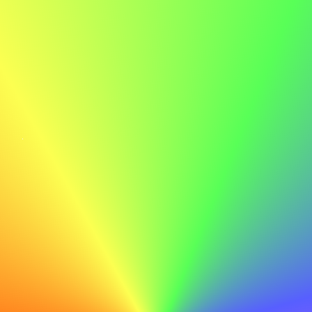
Faire
Je suis particulièrement attiré par ABC en raison de votre
engagement envers l'innovation et l'excellence juridique,
des valeurs que je partage également. Je suis impatient
d'apporter mon expérience en droit commercial à votre
équipe.
Ne pas faire
Je pense qu'ABC est une bonne entreprise et j'aimerais y
travailler.
Relisez méticuleusement
Avant d'envoyer votre lettre, relisez-la méticuleusement
pour repérer toute faute de frappe ou erreur qui pourrait
nuire à votre professionnalisme.