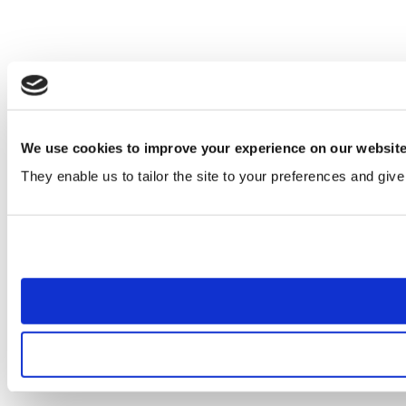
We use cookies to improve your experience on our websit
They enable us to tailor the site to your preferences and give