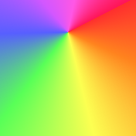
Korrekturlesen ist ein Muss
Bevor Sie auf 'Senden' klicken, lesen Sie Ihr Schreiben
sorgfältig durch, um Tippfehler oder Fehler zu vermeiden,
die Ihre Professionalität beeinträchtigen könnten.
Tun
Mit meinen fachlichen Fähigkeiten und meiner
Lernbereitschaft bin ich zuversichtlich, einen wertvollen
Beitrag zum Erfolg von ABC leisten zu können.
Nicht tun
Mit meinen fachlichen Fähigkeiten und meiner
Lernbereitschaft bin ich zuversichtlich, einen wertvollen
Beitrag zum Erfolg von ABC leisten zu können.