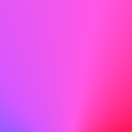
durchscheinen.
Tun
Ich bin besonders von ABC angezogen, weil Ihr
Engagement für soziale Innovation und Gerechtigkeit
Werte sind, die auch mir am Herzen liegen. Ich freue mich
darauf, meine Erfahrung in der Entwicklung von
Programmen zur Unterstützung benachteiligter
Gemeinschaften in Ihr Team einzubringen.
Nicht tun
Ich denke, ABC ist ein gutes Unternehmen und ich würde
gerne dort arbeiten.