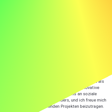
Beispiel für ein Bewerbungsschreiben als
Sozialarbeiter
Hier ist ein Beispiel für ein Bewerbungsschreiben als
Sozialarbeiter, um Ihre Inspiration zu wecken:
Max Mustermann max.mustermann@email.com 555-123-
4567
Sehr geehrte Frau Müller,
ich schreibe Ihnen, um mein Interesse an der Stelle als
Sozialarbeiter bei ABC auszudrücken. Die innovative
Herangehensweise Ihres Unternehmens an soziale
Projekte begeistert mich besonders, und ich freue mich
darauf, zu Ihren wegweisenden Projekten beizutragen.