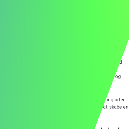
Med venlig hilsen,
Anna Hansen
Klar til at skrive din egen ansøgning til en
farmaceutstilling?
Nu hvor du har set et eksempel på en ansøgning for en
farmaceut, er du klar til at skrive din egen. Husk, en god
ansøgning er skræddersyet til den specifikke rolle og
virksomhed, fremhæver dine relevante færdigheder og
erfaringer og viser din entusiasme.
Vil du have en skræddersyet, høj kvalitet ansøgning uden
besvær?
Vores AI-værktøj
kan hjælpe dig med at skabe en
skræddersyet ansøgning, der skiller sig ud.