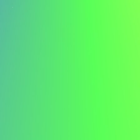
Hos JKL ledte jeg udviklingen af en ny
medicinhåndteringsprotokol, der reducerede fejl med
30%, hvilket demonstrerer min evne til at levere effektive,
patientcentrerede løsninger. Mine færdigheder inden for
farmaci, medicinhåndtering og patientrådgivning passer
perfekt til ABC's engagement i at levere fremragende
sundhedspleje.
ABC's dedikation til at fremme innovative
sundhedsløsninger er virkelig inspirerende. Jeg er
begejstret for at anvende mine tekniske færdigheder til
at forbedre jeres initiativer og levere banebrydende
løsninger til jeres patienter. Jeg ser frem til at diskutere,
hvordan min baggrund og erfaringer kan gavne jeres
organisation.
Tak for at overveje min ansøgning.