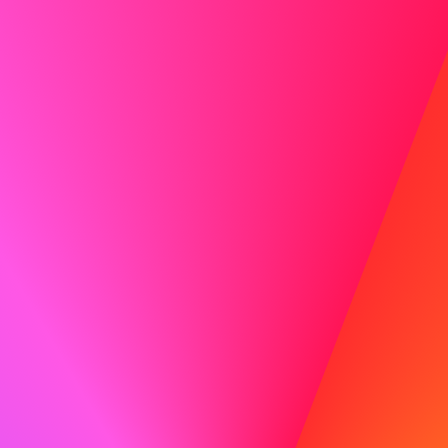
og har arbejdet på mange projekter.
Vis entusiasme
Entusiasme er smitsom! Lad din begejstring for rollen og
virksomheden skinne igennem.
Gøre
Jeg er særligt tiltrukket af ABC på grund af jeres
engagement i innovation og bæredygtighed, værdier jeg
også holder af. Jeg er ivrig efter at bringe min erfaring
med udvikling af miljøvenlige løsninger til jeres team.
Ikke gøre