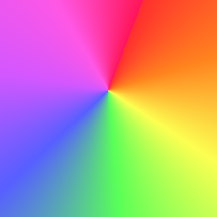
Jeg synes, ABC er en god virksomhed, og jeg vil gerne
arbejde der.
Korrekturlæs grundigt
Før du sender din ansøgning, korrekturlæs grundigt for at
fange eventuelle stavefejl eller fejl, der kan trække ned på
din professionalisme.
Gøre
Med mine tekniske færdigheder og dedikation til læring er
jeg sikker på, at jeg kan bidrage til ABC's fortsatte succes.
Ikke gøre
Med mine tekniske færdigheder og dedikation til læring er