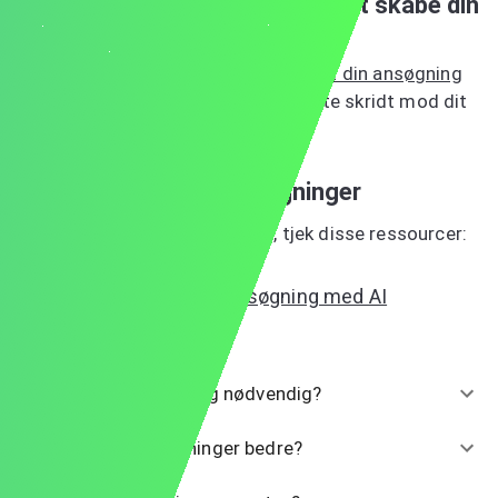
Prøv vores AI-værktøj i dag for at skabe din
farmaceutansøgning
Når du er klar til at komme i gang,
opret din ansøgning
med vores AI-værktøj
og tag det første skridt mod dit
drømmejob.
Mere rådgivning om ansøgninger
For yderligere tips og vejledning, tjek disse ressourcer:
Sådan skriver du en ansøgning med AI
Ofte stillede spørgsmål
Er en ansøgning virkelig nødvendig?
Er personlige ansøgninger bedre?