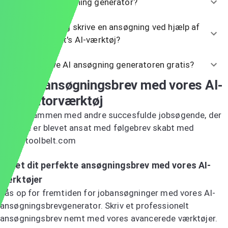
Hvad er en ansøgning generator?
Hvordan kan jeg skrive en ansøgning ved hjælp af
CareerToolbelt's AI-værktøj?
Kan jeg prøve AI ansøgning generatoren gratis?
Byg dit ansøgningsbrev med vores AI-
generatorværktøj
Deltag sammen med andre succesfulde jobsøgende, der
allerede er blevet ansat med følgebrev skabt med
careertoolbelt.com
Prøv AI-ansøgningsbrevsgeneratoren
Opret dit perfekte ansøgningsbrev med vores AI-
værktøjer
Lås op for fremtiden for jobansøgninger med vores AI-
ansøgningsbrevgenerator. Skriv et professionelt
ansøgningsbrev nemt med vores avancerede værktøjer.