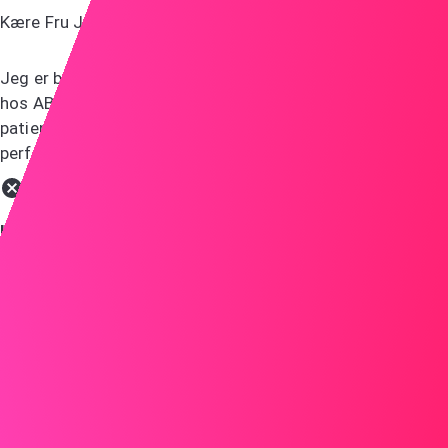
Kære Fru Jensen,
Jeg er begejstret for at ansøge om farmaceutstillingen
hos ABC. Jeres virksomheds innovative tilgang til
patientpleje og engagement i bæredygtighed passer
perfekt til min passion for sundhed og miljø.
Ikke gøre
Til hvem det måtte vedrøre,
Jeg ansøger om farmaceutjobbet, som I har annonceret.
Jeg har meget erfaring inden for farmaci og mener, at jeg
vil være en god kandidat til jeres virksomhed.
Fremhæv dine færdigheder