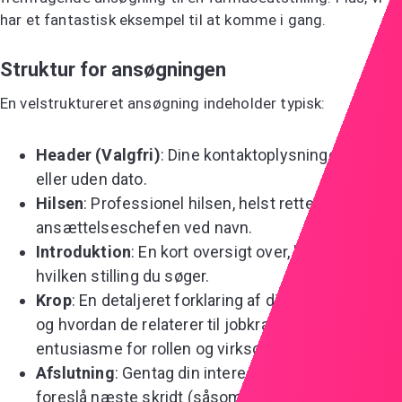
har et fantastisk eksempel til at komme i gang.
Struktur for ansøgningen
En velstruktureret ansøgning indeholder typisk:
Header (Valgfri)
: Dine kontaktoplysninger, med
eller uden dato.
Hilsen
: Professionel hilsen, helst rettet til
ansættelseschefen ved navn.
Introduktion
: En kort oversigt over, hvem du er, og
hvilken stilling du søger.
Krop
: En detaljeret forklaring af dine kvalifikationer
og hvordan de relaterer til jobkravene. Vis
entusiasme for rollen og virksomheden.
Afslutning
: Gentag din interesse for stillingen,
foreslå næste skridt (såsom en samtale), og