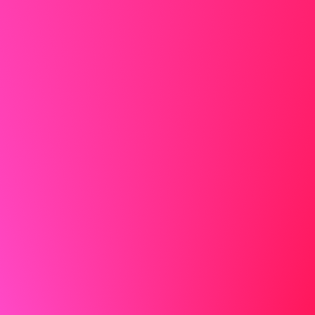
Fremhæv de færdigheder og erfaringer, der gør dig til den
ideelle kandidat, ved at bruge specifikke eksempler til at
bringe dine kvalifikationer til live.
Gøre
Hos LMN ledte jeg et team til at udvikle en ny
medicinhåndteringsprotokol, der reducerede fejl med
30%. Dette passer direkte til kravene for
farmaceutstillingen hos ABC, hvor jeg kan anvende min
ekspertise i medicinhåndtering til at forbedre jeres
processer.
Ikke gøre
Jeg har erfaring med forskellige farmaceutiske opgaver