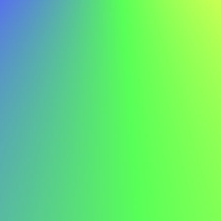
jeg sikker på, at jeg kan bidrage til ABC's fortsatte succes.
Eksempel på ansøgning for farmaceut
Her er et eksempel på en ansøgning for en farmaceut for
at give dig inspiration:
Anna Hansen anna.hansen@email.com 555-123-4567
Kære ansættelseschef,
Jeg skriver for at udtrykke min interesse for
farmaceutstillingen hos ABC. Jeres virksomheds
innovative tilgang til patientpleje og engagement i
bæredygtighed begejstrer mig, og jeg er ivrig efter at
bidrage til jeres banebrydende projekter.