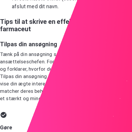
afslut med dit navn.
Tips til at skrive en effektiv ansøgning som
farmaceut
Tilpas din ansøgning
Tænk på din ansøgning som en samtale med
ansættelseschefen. Forestil dig, at du sidder overfor dem
og forklarer, hvorfor du er den bedste kandidat til jobbet.
Tilpas din ansøgning til hver rolle og virksomhed for at
vise din ægte interesse og hvordan dine færdigheder
matcher deres behov. Denne skræddersyede tilgang gør
et stærkt og mindeværdigt indtryk.
Gøre