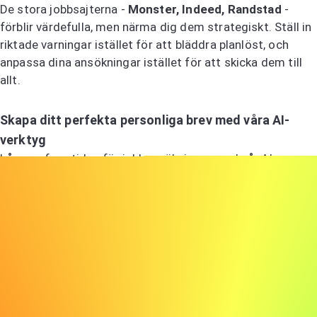
De stora jobbsajterna -
Monster, Indeed, Randstad
-
förblir värdefulla, men närma dig dem strategiskt. Ställ in
riktade varningar istället för att bläddra planlöst, och
anpassa dina ansökningar istället för att skicka dem till
allt.
Skapa ditt perfekta personliga brev med våra AI-
verktyg
Lås upp framtiden för jobbansökningar med vår AI-
generator för personliga brev. Skriv enkelt ett
professionellt personligt brev med våra avancerade
verktyg.
Prova AI-generatorn för personliga brev
Att bemästra intervjuprocessen
Förberedelse inför intervjuer skiljer självsäkra kandidater
från nervösa. Övning förbättrar inte bara dina svar - det