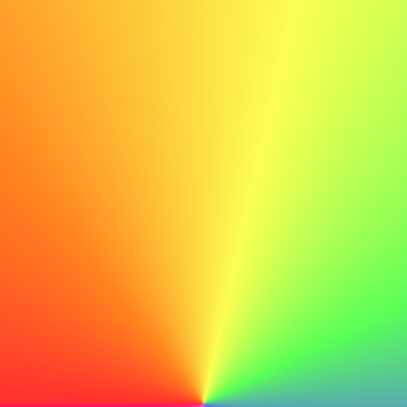
hjälper dig också att känna dig mer bekväm med hela
upplevelsen.
Att öva med syfte
LinkedIns verktyg för intervjuberedskap
erbjuder ett
strukturerat tillvägagångssätt för vanliga frågor. Det som
gör dem särskilt användbara är den branschspecifika
vägledning de ger.
Överväg att spela in dig själv när du svarar på frågor. Det
känns obekvämt i början, men du kommer snabbt att
identifiera verbala tics eller oklara förklaringar som du kan
förfina.
För mer omfattande intervjustrategier kan utforskning av
ytterligare resurser om intervjutekniker ge djupare insikter
i att göra starka intryck.