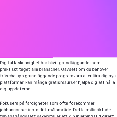
förmånsstrukturer.
Att kontinuerligt utveckla dina färdigheter
Arbetsmarknaden utvecklas ständigt, och det borde dina
färdigheter också göra. Lyckligtvis kräver utveckling av
nya förmågor inte dyra kurser eller formell utbildning.
Att bygga relevanta färdigheter
Digital läskunnighet har blivit grundläggande inom
praktiskt taget alla branscher. Oavsett om du behöver
fräscha upp grundläggande programvara eller lära dig nya
plattformar, kan många gratisresurser hjälpa dig att hålla
dig uppdaterad.
Fokusera på färdigheter som ofta förekommer i
jobbannonser inom ditt målområde. Detta målinriktade
tillvägagångssätt säkerställer att din inlärningstid direkt