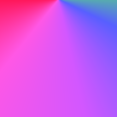
Att förstå ditt värde
Löneforskning handlar inte bara om att veta vad man ska
be om - det handlar om att förstå om möjligheterna
stämmer överens med dina ekonomiska mål innan du
investerar tid i långa ansökningsprocesser.
Att undersöka kompensation intelligent
Löneforskning verktyg hjälper dig att gå in i förhandlingar
med realistiska förväntningar. Leta efter plattformar som
ger plats-specifik data, eftersom kompensation varierar
avsevärt beroende på region.
Övertids- och löneberäknare
kan verka grundläggande,
men de är avgörande för att förstå din faktiska nettolön,
särskilt när du jämför erbjudanden med olika