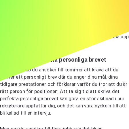
Och försök att inte ta avslag – eller tystnad – personligt.
Så mycket av jobbsökningen handlar om timing och
passform. Den rätta möjligheten kommer att dyka upp.
Ditt jobb nu är att hålla dig i rörelse och fortsätta visa upp
dig själv.
9 - Skriv det perfekta personliga brevet
De flesta jobb du ansöker till kommer att kräva att du
skriver ett personligt brev där du anger dina mål, dina
tidigare prestationer och förklarar varför du tror att du är
rätt person för positionen. Att ta sig tid att skriva det
perfekta personliga brevet kan göra en stor skillnad i hur
rekryterare uppfattar dig, och det kan vara nyckeln till att
bli kallad till en intervju.
Men om du ansöker till flera jobb kan det bli en