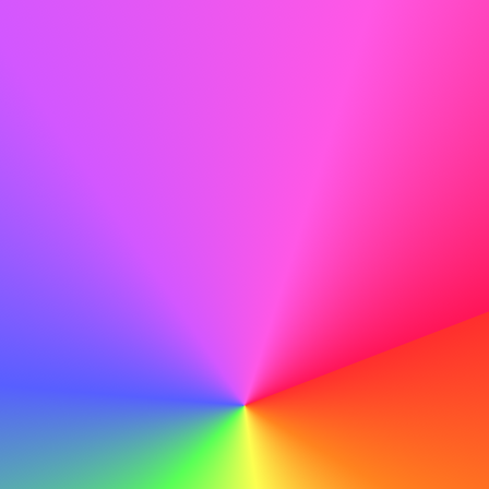
Titta på onlinekurser för att skärpa befintliga färdigheter
eller utforska nya. Plattformar som
Coursera
,
LinkedIn
Learning
,
edX
och
Udemy
erbjuder kurser i allt från
marknadsföring till kodning till ledarskap. Identifiera
områden där du känner dig mindre säker eller där du ser
tillväxtmöjligheter inom ditt område och börja lära dig.
Självförbättring är inte begränsad till professionella
färdigheter heller. Läs mer, reflektera, träna, förbättra
dina sömnvanor eller prova mindfulness-praktiker. Att
arbeta med dig själv nu kan hjälpa dig att återvända till
arbetskraften starkare, tydligare och mer förberedd än
någonsin.
7 - Börja leta efter din nästa möjlighet
Låt oss vara ärliga – jobbsökning idag kan kännas som ett
heltidsjobb i sig. Beroende på din bransch och