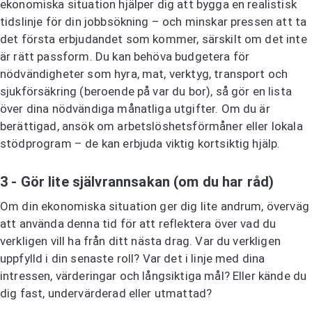
ekonomiska situation hjälper dig att bygga en realistisk
tidslinje för din jobbsökning – och minskar pressen att ta
det första erbjudandet som kommer, särskilt om det inte
är rätt passform. Du kan behöva budgetera för
nödvändigheter som hyra, mat, verktyg, transport och
sjukförsäkring (beroende på var du bor), så gör en lista
över dina nödvändiga månatliga utgifter. Om du är
berättigad, ansök om arbetslöshetsförmåner eller lokala
stödprogram – de kan erbjuda viktig kortsiktig hjälp.
3 - Gör lite självrannsakan (om du har råd)
Om din ekonomiska situation ger dig lite andrum, överväg
att använda denna tid för att reflektera över vad du
verkligen vill ha från ditt nästa drag. Var du verkligen
uppfylld i din senaste roll? Var det i linje med dina
intressen, värderingar och långsiktiga mål? Eller kände du
dig fast, undervärderad eller utmattad?