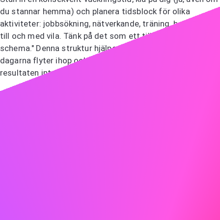
du stannar hemma) och planera tidsblock för olika
aktiviteter: jobbsökning, nätverkande, träning, hobbyer och
till och med vila. Tänk på det som ett tillfälligt "självstyrt
schema." Denna struktur hjälper till att förhindra att
dagarna flyter ihop och håller dig i rörelse – även när
resultaten inte är omedelbara.
Att hålla sig fysiskt och mentalt aktiv under denna tid
handlar inte bara om produktivitet – det handlar om att
bevara ditt självförtroende och din hälsa.
6 - Ta dig tid att arbeta med dig själv
Arbetslöshet, även om det är stressigt, kan också vara en
sällsynt möjlighet att investera i dig själv på ett sätt som
är svårt att göra när du arbetar heltid. Använd denna tid
för att växa – personligen och professionellt.