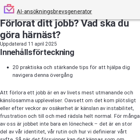
AI-ansökningsbrevsgenerator
Förlorat ditt jobb? Vad ska du
göra härnäst?
Uppdaterad 11 april 2025
Innehållsförteckning
20 praktiska och stärkande tips för att hjälpa dig
navigera denna övergång
Att förlora ett jobb är en av livets mest utmanande och
känslosamma upplevelser. Oavsett om det kom plötsligt
eller efter veckor av osäkerhet är känslan av instabilitet,
frustration och till och med rädsla helt normal. För många
av oss är jobbet inte bara en lönecheck – det är en stor
del av vår identitet, vår rutin och hur vi definierar vårt
syfte. Så när det försvinner kan det kännas som om