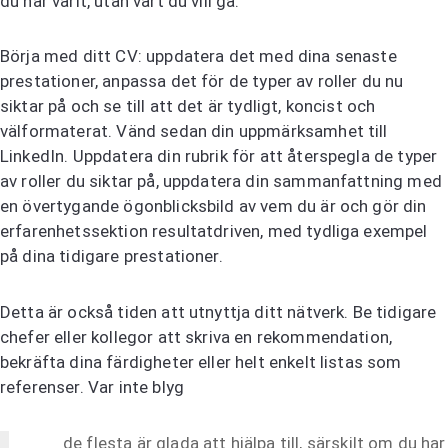
du har varit, utan vart du vill gå.
Börja med ditt CV: uppdatera det med dina senaste
prestationer, anpassa det för de typer av roller du nu
siktar på och se till att det är tydligt, koncist och
välformaterat. Vänd sedan din uppmärksamhet till
LinkedIn. Uppdatera din rubrik för att återspegla de typer
av roller du siktar på, uppdatera din sammanfattning med
en övertygande ögonblicksbild av vem du är och gör din
erfarenhetssektion resultatdriven, med tydliga exempel
på dina tidigare prestationer.
Detta är också tiden att utnyttja ditt nätverk. Be tidigare
chefer eller kollegor att skriva en rekommendation,
bekräfta dina färdigheter eller helt enkelt listas som
referenser. Var inte blyg
de flesta är glada att hjälpa till, särskilt om du har