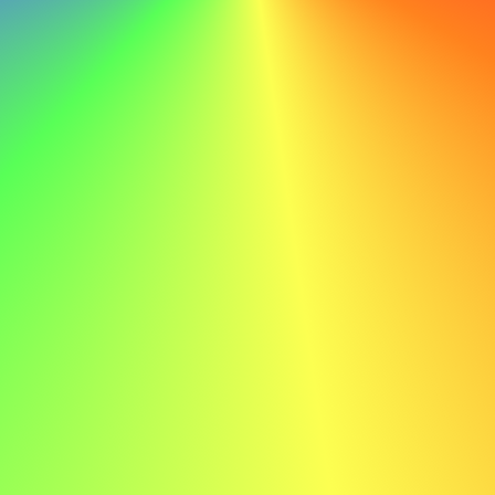
erfarenhetsnivå kan det ta dussintals ansökningar innan
du får ett svar, än mindre en intervju. Det är frustrerande,
tidskrävande och ibland nedslående.
Se till att du kollar in de möjligheter som listas på de
viktigaste jobbsajterna i din region, som LinkedIn,
Indeed.com
,
Glassdoor
,
Monster
och anpassa ditt CV för
att passa varje möjlighet du vill ansöka till.
8 - Var konsekvent i din jobbsökning
Här är nyckeln: konsekvens slår intensitet. Sätt upp ett
mål att ansöka till ett visst antal jobb varje vecka.
Anpassa varje ansökan så att den talar direkt till rollen
(kom ihåg att AI kan vara ett otroligt verktyg här). Använd
nyckelord från arbetsbeskrivningen, skriv ett anpassat
personligt brev och se till att ditt CV återspeglar
relevanta prestationer.