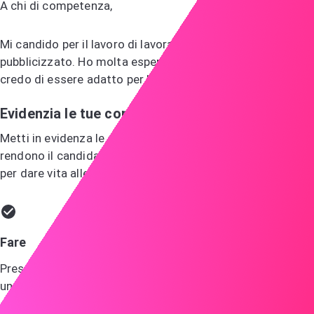
A chi di competenza,
Mi candido per il lavoro di lavoratore edile che avete
pubblicizzato. Ho molta esperienza nel settore edile e
credo di essere adatto per la vostra azienda.
Evidenzia le tue competenze
Metti in evidenza le competenze e le esperienze che ti
rendono il candidato ideale, utilizzando esempi specifici
per dare vita alle tue qualifiche.
Fare
Presso LMN, ho guidato una squadra nella costruzione di
un complesso residenziale che ha migliorato l'efficienza
energetica del 30% utilizzando tecniche di costruzione