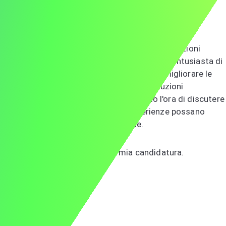
capacità analitica, si allineano perfettamente con
l'impegno di ABC per l'innovazione edilizia.
La dedizione di ABC all'avanzamento delle soluzioni
edilizie sostenibili è davvero ispirante. Sono entusiasta di
sfruttare le mie competenze tecniche per migliorare le
vostre iniziative ecologiche, fornendo soluzioni
all'avanguardia ai vostri clienti. Non vedo l'ora di discutere
come il mio background e le mie esperienze possano
beneficiare la vostra organizzazione.
Grazie per aver considerato la mia candidatura.
Cordiali saluti,
Mario Rossi