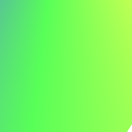
lavoratore edile per ispirarti:
Mario Rossi mario.rossi@email.com 555-123-4567
Gentile Responsabile delle Assunzioni,
Scrivo per esprimere il mio interesse per la posizione di
lavoratore edile presso ABC. L'approccio innovativo della
vostra azienda alla costruzione sostenibile mi
entusiasma particolarmente e sono ansioso di contribuire
ai vostri progetti all'avanguardia.
Presso JKL, ho guidato lo sviluppo di un progetto che ha
migliorato l'efficienza energetica del 40%, dimostrando la
mia capacità di fornire soluzioni edilizie impattanti e
centrate sull'utente. Le mie competenze in carpenteria,
muratura e gestione del cantiere, insieme alla mia