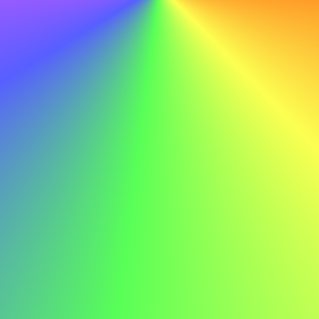
Fare
Con le mie competenze tecniche e la mia dedizione
all'apprendimento, sono fiducioso nella mia capacità di
contribuire al successo continuo di ABC.
Non fare
Con le mie competenze tecniche e la mia dedizione
all'apprendimento, sono fiducioso nella mia capacità di
contribuire al successo continuo di ABC.
Esempio di lettera di presentazione per un
lavoratore edile
Ecco un esempio di lettera di presentazione per un