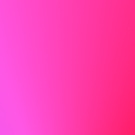
sostenibile. Questo si allinea direttamente con i requisiti
per la posizione di lavoratore edile presso ABC, dove
posso applicare la mia esperienza in soluzioni edilizie
sostenibili per migliorare le vostre capacità di
costruzione ecologica.
Non fare
Ho esperienza con vari strumenti e tecniche di
costruzione e ho lavorato su molti progetti.
Mostra entusiasmo
L'entusiasmo è contagioso! Lascia che il tuo entusiasmo
per il ruolo e l'azienda traspaia.