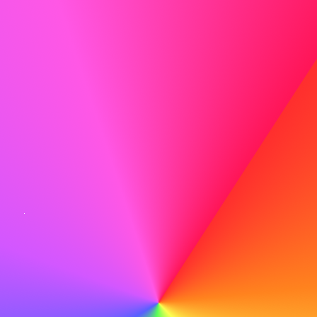
Fare
Sono particolarmente attratto da ABC per il vostro
impegno nell'innovazione e nella sostenibilità, valori che
condivido profondamente. Sono entusiasta di portare la
mia esperienza nello sviluppo di tecnologie edilizie
ecologiche al vostro team.
Non fare
Penso che ABC sia una buona azienda e mi piacerebbe
lavorare lì.
Correggi meticolosamente
Prima di inviare, correggi meticolosamente per
individuare eventuali errori di battitura o errori che
potrebbero compromettere la tua professionalità.