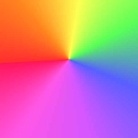
Terughoudendheid om gedetailleerde informatie
over de functie te verstrekken
Inconsistente informatie van verschillende
interviewers
Druk om een onmiddellijke beslissing te nemen
Culturele en Waardenmisalignement
Hoge omloopsnelheid in je potentiële afdeling
Negatieve feedback van huidige werknemers over
het management
Bedrijfspraktijken die in strijd zijn met je
persoonlijke waarden
Onduidelijke carrièremogelijkheden
Compensatieproblemen
Salaris aanzienlijk onder het marktgemiddelde