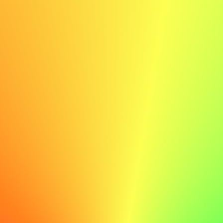
Kritieke Waarschuwingssignalen: Wanneer
een Baanaanbieding Af te Slaan
Zelfs aantrekkelijke aanbiedingen verbergen soms
fundamentele problemen die acceptatie onverstandig
maken. Let op deze waarschuwingssignalen:
Vertrouw op Je Instinct
Als iets niet goed voelt tijdens het sollicitatieproces, let
dan op. Ervaren professionals melden vaak dat hun
"onderbuikgevoel" juist bleek te zijn bij het evalueren van
de werkcultuur en de kwaliteit van het management.
Communicatie- en Transparantieproblemen
Onvermogen om je rol en verantwoordelijkheden
duidelijk uit te leggen