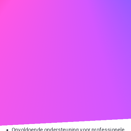
zonder duidelijk pad voor verhogingen
Sterke afhankelijkheid van commissies of
bonussen met onrealistische doelen
Voordelenpakket dat niet aan je basisbehoeften
voldoet
Totale compensatie die je financiële doelen niet
ondersteunt
Problemen met Werk-Privébalans
Verwachting van buitensporige overuren zonder
compensatie
Beperkte flexibiliteit voor persoonlijke
verplichtingen
Bedrijfscultuur die geen respect heeft voor
grenzen
Onvoldoende ondersteuning voor professionele