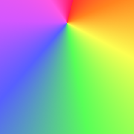
carrière."
Comment mentionner une pause de carrière
dans votre lettre de motivation
Votre lettre de motivation doit mettre l’accent sur vos
qualifications et votre enthousiasme pour le poste.
Mentionner une pause dans votre carrière ne devrait
prendre qu’une ou deux phrases. Profitez de cet espace
pour montrer comment cette pause a ajouté de la valeur à
votre profil professionnel.
Exemples de formulations
Raisons personnelles
Après une pause de six mois pour m’occuper