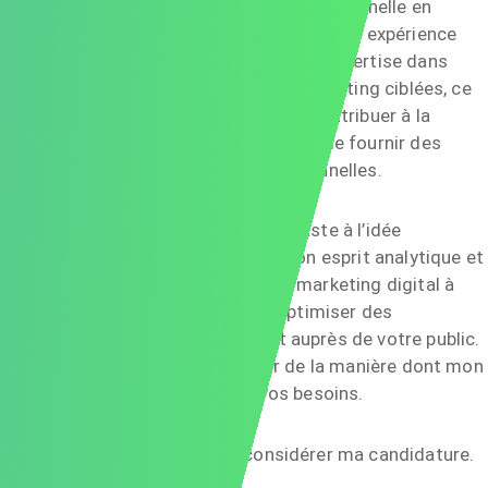
obtenir une certification professionnelle en
stratégie de contenu et SEO. Cette expérience
m’a permis d’approfondir mon expertise dans
l’élaboration de stratégies marketing ciblées, ce
qui me prépare pleinement à contribuer à la
mission de BrightSpark Media de fournir des
solutions de marque exceptionnelles.
Je suis désormais enthousiaste à l’idée
d’apporter ma créativité, mon esprit analytique et
mes résultats éprouvés en marketing digital à
votre équipe et d’aider à optimiser des
campagnes qui résonnent auprès de votre public.
Je serais ravi de discuter de la manière dont mon
parcours s’aligne avec vos besoins.
Je vous remercie de considérer ma candidature.