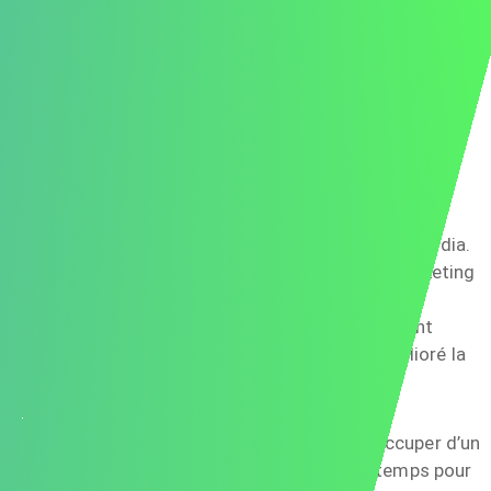
volonté de contribuer et en invitant à un échange.
Exemple complet de lettre de motivation
Madame Taylor,
Je suis ravi de postuler pour le poste de
responsable marketing chez BrightSpark Media.
Avec plus de cinq ans d’expérience en marketing
digital, j’ai régulièrement développé des
campagnes basées sur les données qui ont
augmenté l’engagement de 35 % et amélioré la
fidélité des clients de 20 %.
Après une pause de six mois pour m’occuper d’un
membre de ma famille, j’ai utilisé ce temps pour