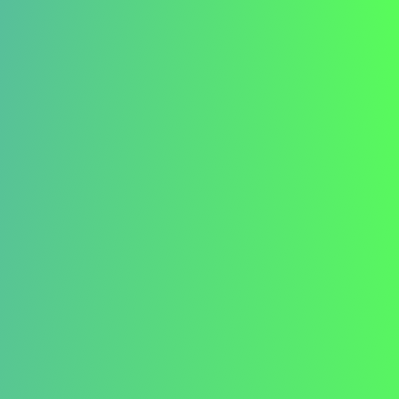
introduction forte qui met en avant votre intérêt
pour le poste et vos qualifications les plus
pertinentes.
Mettez en avant vos forces principales :
Soulignez les compétences et réalisations qui
correspondent aux exigences du poste, en
démontrant votre valeur.
Mentionnez brièvement la pause :
Reconnaissez
la pause dans votre carrière en une ou deux
phrases, en la présentant comme une période de
croissance ou de productivité.
Démontrez votre adéquation :
Reliez vos
antécédents et compétences au poste, en
montrant comment vous répondez aux besoins
de l’entreprise.
Concluez avec confiance :
Terminez sur une
note enthousiaste, en mettant l’accent sur votre