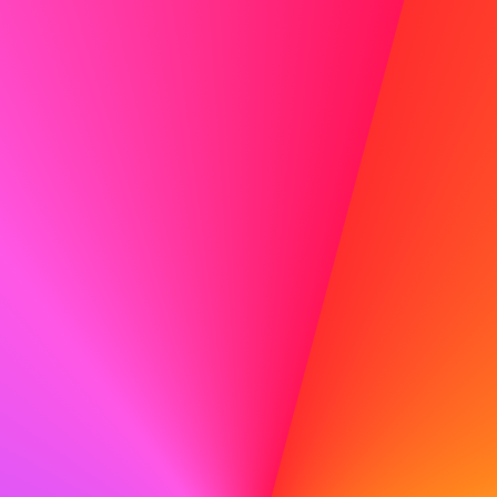
Au lieu de :
Ne rien mentionner et espérer
que cela passe inaperçu,
Dites :
"Pendant cette période, j’ai suivi des
opportunités de développement
professionnel pour rester connecté aux
tendances du secteur."
Ne partagez pas trop de détails personnels
Limitez-vous à des informations
professionnelles plutôt qu’à des histoires
très personnelles.
Au lieu de :
"J’ai traversé un divorce et j’avais
besoin de temps pour m’adapter,"
Dites :
"J’ai géré des priorités personnelles
pendant cette période et je suis maintenant
totalement concentré sur la poursuite de ma