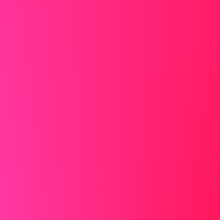
Ce qu’il ne faut pas faire
N’entrez pas dans les détails
Évitez les détails inutiles ou de faire de la
pause l’élément central. Soyez concis.
Au lieu de :
"J’ai dû gérer une situation
familiale complexe qui m’a pris beaucoup
d’énergie,"
Dites :
"J’ai pris une courte pause
professionnelle pour des raisons
personnelles et je suis maintenant prêt à
reprendre le travail."
Ne vous excusez pas