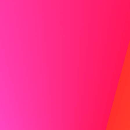
Il n’est pas nécessaire d’exprimer des
regrets. Mettez l’accent sur ce que vous
avez appris ou acquis pendant cette période.
Au lieu de :
"Je regrette d’avoir dû prendre ce
temps,"
Dites :
"Cette pause m’a permis de me
recentrer et de renforcer mes compétences,
que je suis enthousiaste à l’idée de mettre à
profit dans ce poste."
Ne laissez pas la pause sans explication
Les interruptions non mentionnées peuvent
susciter des spéculations. Fournissez une
explication courte et proactive.