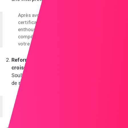
Après avoir pris une année pour obtenir des
certifications et effectuer du bénévolat, je suis
enthousiaste à l’idée d’apporter mes
compétences renouvelées et mes perspectives à
votre équipe.
Reformulez la pause comme une période de
croissance
Soulignez comment vous avez utilisé ce temps
de manière productive.
Pendant cette période, j’ai suivi un cours en ligne
sur l’analyse de données et approfondi ma
compréhension des tendances du secteur.