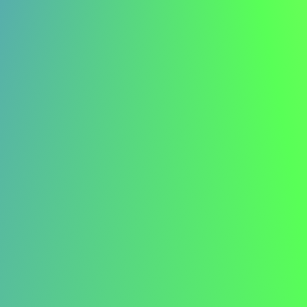
Bénévolat ou projets
J’ai utilisé ma pause professionnelle pour
faire du bénévolat dans une organisation à
but non lucratif locale, où j’ai géré des
événements et amélioré mes compétences
en gestion de projets. Cette expérience a
renforcé ma capacité à travailler sous
pression et à contribuer à des initiatives
significatives.
Comment structurer une lettre de motivation
avec une pause de carrière
Commencez avec impact :
Débutez par une