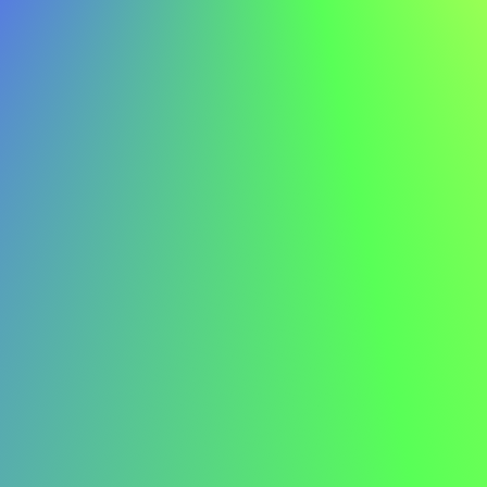
d’un membre de ma famille, je suis ravi de
retourner sur le marché du travail. Pendant
cette période, je suis resté connecté aux
tendances du secteur en assistant à des
webinaires et en obtenant une certification
en marketing digital.
Formation
J’ai pris une année sabbatique pour obtenir
un master en Business Analytics, ce qui a
renforcé ma compréhension de la prise de
décision basée sur les données. Cela
correspond directement aux exigences
analytiques de ce poste, et je suis impatient
d’utiliser ces compétences pour soutenir les
objectifs de votre organisation.