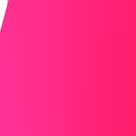
Concentrez-vous sur ce qui est pertinent
Reliez votre explication aux compétences et
qualités qui font de vous un candidat solide.
Ma pause m’a permis d’acquérir une précieuse
expérience dans la gestion de plusieurs priorités,
ce qui correspond parfaitement aux exigences de
ce poste.
Exprimez votre enthousiasme
Terminez par une déclaration positive sur votre
disponibilité et votre désir de contribuer.
Je suis maintenant pleinement prêt à mettre mon
expertise et mon dévouement au service de votre
équipe et à avoir un impact positif.