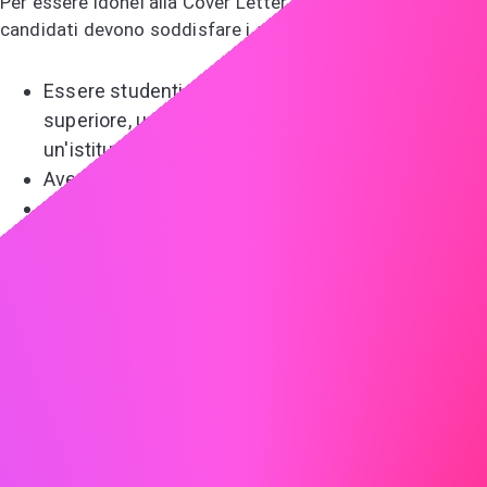
Per essere idonei alla Cover Letter Mastery Scholarship, i
candidati devono soddisfare i seguenti criteri:
Essere studenti dell'ultimo anno di scuola
superiore, universitari o laureati iscritti a
un'istituzione accreditata.
Avere un GPA minimo di 3.0.
Aperto a studenti di tutte le discipline.
Anche gli studenti al di fuori degli Stati Uniti sono
incoraggiati a candidarsi, purché possano
soddisfare gli stessi requisiti di idoneità (o
equivalenti del paese).
Come Candidarsi
Per candidarti alla Cover Letter Mastery Scholarship,
compila il modulo sottostante. Per contesto, dovrai
fornirci un annuncio di lavoro reale (copia/incolla va bene).