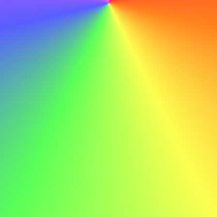
inviati in inglese.
Date e Varie
Tutte le candidature devono essere ricevute entro il
1°
marzo 2027
. Il vincitore sarà annunciato sul sito web il
15
aprile 2027
. Se il vincitore selezionato non potrà
accettare la borsa di studio, verrà scelto un vincitore
alternativo. Il vincitore dovrà acconsentire alla
pubblicazione della propria immagine e delle informazioni
di base, poiché saranno necessarie per l’annuncio
ufficiale. Buona fortuna!
Modulo di Candidatura
Il modulo non si carica? Prova ad accedervi direttamente:
Clicca qui
.