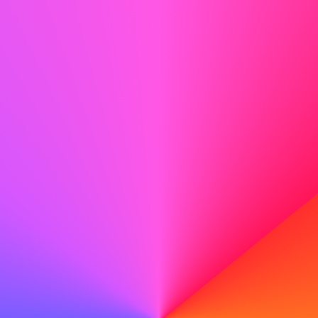
Idealmente, questo annuncio di lavoro dovrebbe
rappresentare il tuo lavoro dei sogni e servirà come
ispirazione per la tua lettera di presentazione.
Puoi anche inviare il tuo curriculum se desideri fornire un
quadro completo, ma
solo la lettera di presentazione
sarà utilizzata per giudicare un vincitore. Dovrai inoltre
fornirci quanto segue:
Una copia di un trascritto attuale
Una lettera di raccomandazione
Prova di iscrizione/accettazione
Sono accettate copie scansionate, purché le informazioni
necessarie siano facilmente visibili.
Nota: Tutti i materiali della candidatura devono essere