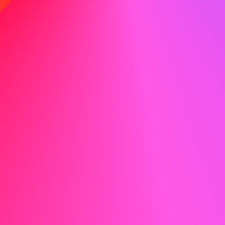
Ikke gøre
Med mine tekniske færdigheder og dedikation til læring er
jeg sikker på, at jeg kan bidrage til ABC's fortsatte succes.
Eksempel på ansøgning til hospitality
Her er et eksempel på en ansøgning til en stilling inden for
hospitality for at give dig inspiration:
Anna Hansen anna.hansen@email.com 555-123-4567
Kære Ansættelseschef,
Jeg skriver for at udtrykke min interesse i stillingen som
receptionist hos ABC. Jeres virksomheds innovative
tilgang til gæstfrihed og engagement i at levere