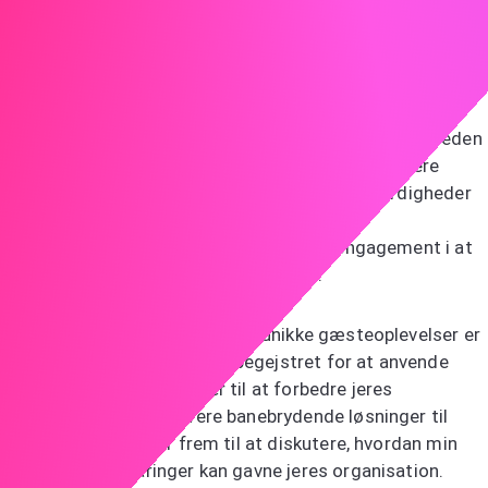
enestående kundeoplevelser begejstrer mig, og jeg er
ivrig efter at bidrage til jeres banebrydende projekter.
Hos JKL ledede jeg udviklingen af en ny
reservationsplatform, der forbedrede kundetilfredsheden
med 30%, hvilket demonstrerer min evne til at levere
effektive, kundeorienterede løsninger. Mine færdigheder
inden for kundeservice, kommunikation og
problemløsning passer perfekt til ABC's engagement i at
skabe mindeværdige gæsteoplevelser.
ABC's dedikation til at fremme unikke gæsteoplevelser er
virkelig inspirerende. Jeg er begejstret for at anvende
mine tekniske færdigheder til at forbedre jeres
gæsteoplevelser og levere banebrydende løsninger til
jeres kunder. Jeg ser frem til at diskutere, hvordan min
baggrund og erfaringer kan gavne jeres organisation.