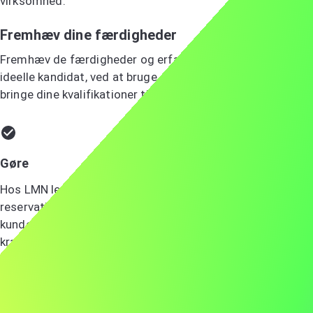
virksomhed.
Fremhæv dine færdigheder
Fremhæv de færdigheder og erfaringer, der gør dig til den
ideelle kandidat, ved at bruge specifikke eksempler til at
bringe dine kvalifikationer til live.
Gøre
Hos LMN ledede jeg et team, der udviklede en ny
reservationsplatform, som forbedrede
kundetilfredsheden med 30%. Dette passer direkte til
kravene for receptioniststillingen hos ABC, hvor jeg kan
anvende min ekspertise i kundeservice til at forbedre
jeres gæsteoplevelser.