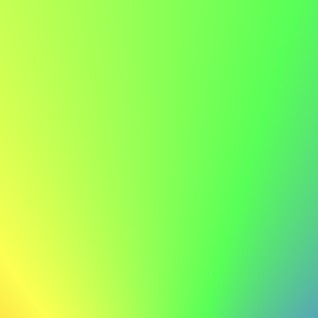
Ikke gøre
Jeg har erfaring med forskellige kundeserviceopgaver og
har arbejdet på mange projekter.
Vis entusiasme
Entusiasme er smitsom! Lad din begejstring for rollen og
virksomheden skinne igennem.
Gøre
Jeg er særligt tiltrukket af ABC på grund af jeres
engagement i at skabe unikke og mindeværdige
gæsteoplevelser, værdier jeg også holder af. Jeg er ivrig
efter at bringe min erfaring med kundeservice til jeres
team.