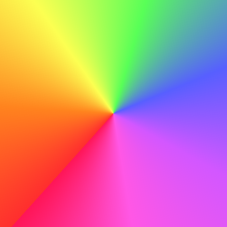
Ikke gøre
Jeg synes, ABC er en god virksomhed, og jeg vil gerne
arbejde der.
Korrekturlæs grundigt
Før du sender din ansøgning, korrekturlæs grundigt for at
fange eventuelle stavefejl eller fejl, der kan trække ned på
din professionalisme.
Gøre
Med mine tekniske færdigheder og dedikation til læring er
jeg sikker på, at jeg kan bidrage til ABC's fortsatte succes.