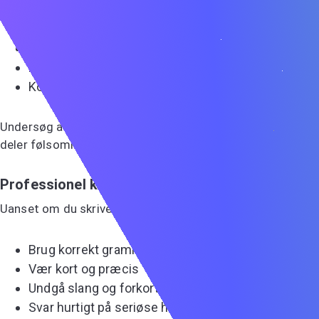
Krav om betaling eller økonomiske oplysninger
Urealistisk høj løn for let arbejde
Uklare beskrivelser og oplysninger
Pres for hurtige beslutninger
Kommunikation kun via sms eller chat
Undersøg altid virksomheden og rekruttereren, før du
deler følsomme oplysninger.
Professionel kommunikation
Uanset om du skriver via LinkedIn, e-mail eller andet, så:
Brug korrekt grammatik og stavning
Vær kort og præcis
Undgå slang og forkortelser
Svar hurtigt på seriøse henvendelser