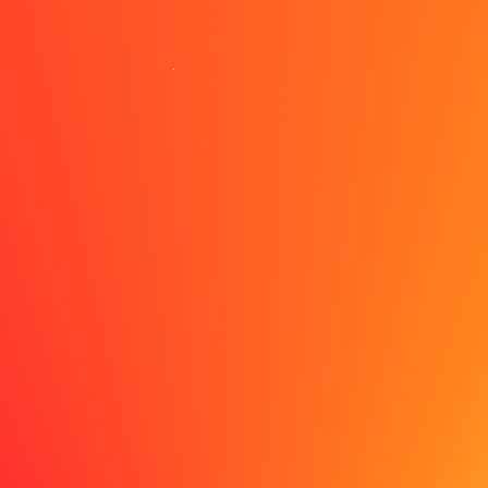
Navigering i forskellige
jobsøgningssituationer
For nyuddannede
At lande det første job kræver strategi. Sælg din
uddannelse ved at fremhæve relevante kurser, projekter
og fritidsaktiviteter. Præsenter dig selv som professionel,
ikke som studerende. Beton praktikophold, frivilligt
arbejde og erfaring.
Søg mentorer i dit felt via LinkedIn eller alumnenetværk.
De kan give værdifuld sparring og måske åbne døre
gennem anbefalinger – en af de mest effektive veje til
job.
For fjernarbejdere
Fjernarbejde er i kraftig vækst, men konkurrencen er også