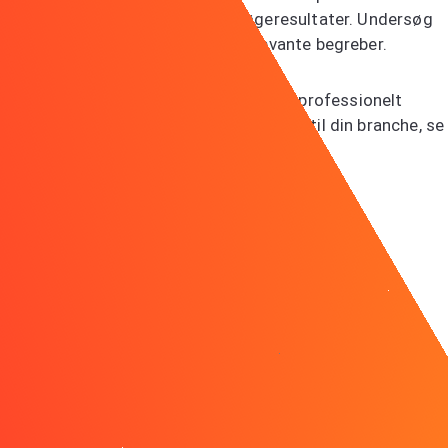
nøgleord for bedre synlighed i søgeresultater. Undersøg
jobopslag for at finde de mest relevante begreber.
Professionelt billede
: Brug et aktuelt, professionelt
portrætfoto. Du skal se præsentabel ud til din branche, se
i kameraet og give et ægte smil.
Undgå klassiske LinkedIn-fejl
Mange skader deres profil med almindelige fejl:
Manglende opdateringer
Uprofessionelle billeder eller baggrunde
Tekst skrevet i tredje person (virker distanceret)
Ingen anbefalinger eller endorsements
Uændret LinkedIn URL