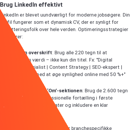
Brug LinkedIn effektivt
LinkedIn er blevet uundværligt for moderne jobsøgere. Din
profil fungerer som et dynamisk CV, der er synligt for
rekrutteringsfolk over hele verden. Optimeringsstrategier
inkluderer:
Optimer din overskrift
: Brug alle 220 tegn til at
fremhæve din værdi – ikke kun din titel. Fx: "Digital
Marketing Specialist | Content Strategy | SEO-ekspert |
Hjælper brands med at øge synlighed online med 50 %+"
Fortæl din historie i ‘Om’-sektionen
: Brug de 2.600 tegn
til at fortælle din professionelle fortælling i første
person, fremhæve resultater og inkludere en klar
opfordring til handling.
Strategiske nøgleord
: Integrer branchespecifikke