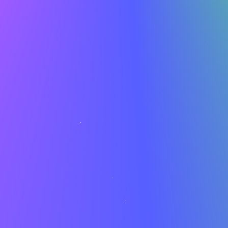
Gratis karriereressourcer
Udnyt gratis værktøjer til at styrke din søgning:
Googles værktøjer (Gmail, Docs, Drive)
Karrieretests til at finde nye veje
Kompetencematchende platforme
Onlinekurser gennem
Coursera
og
LinkedIn
Learning
Beskyt dig mod fælder
Genkend og undgå fupjob
Jobscams bliver mere sofistikerede. Hold øje med disse
advarsler: