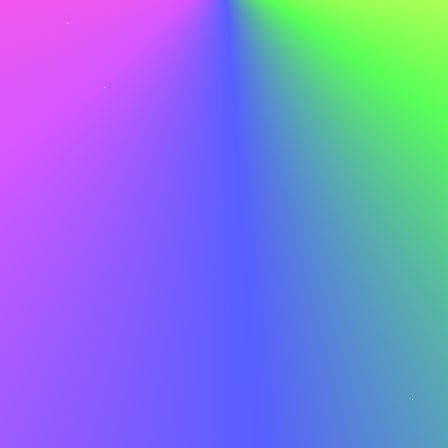
interesser og styrker. Fokuser på evner, der rækker på
tværs af brancher – ledelse, projektstyring eller analytisk
tænkning.
Brug teknologi og værktøjer
Bedste jobsøgningsplatforme
Fokuser din indsats på de mest effektive sider:
LinkedIn
: God til netværk og skjulte muligheder
Indeed
: God til brede søgninger og jobagenter
Glassdoor
: God til at undersøge
virksomhedskultur og lønniveau
FlexJobs
: Specialiseret i remote og fleksible
stillinger
Virksomheders hjemmesider
: Direkte
ansøgninger får ofte forrang