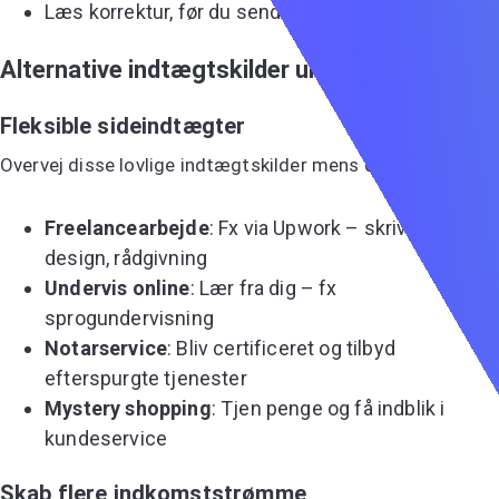
Læs korrektur, før du sender
Alternative indtægtskilder under jobsøgning
Fleksible sideindtægter
Overvej disse lovlige indtægtskilder mens du søger:
Freelancearbejde
: Fx via Upwork – skrivning,
design, rådgivning
Undervis online
: Lær fra dig – fx
sprogundervisning
Notarservice
: Bliv certificeret og tilbyd
efterspurgte tjenester
Mystery shopping
: Tjen penge og få indblik i
kundeservice
Skab flere indkomststrømme