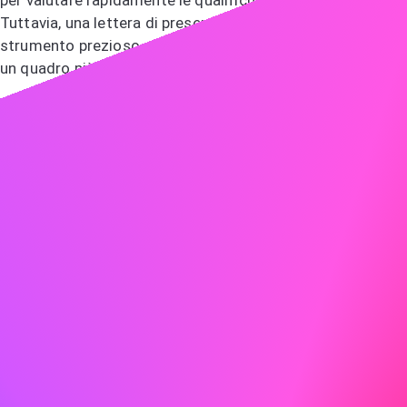
per valutare rapidamente le qualifiche di un candidato.
Tuttavia, una lettera di presentazione può essere uno
strumento prezioso per i candidati che desiderano fornire
un quadro più completo delle proprie capacità.
Statistiche sull'importanza delle lettere di
presentazione
Sondaggi recenti indicano che una percentuale
significativa di recruiter non considera le lettere di
presentazione una priorità assoluta. Tuttavia, uno studio
di Resume Genius su 625 manager negli Stati Uniti ha
rilevato che il 94% concorda sul fatto che le lettere di
presentazione influenzano significativamente la
decisione su chi invitare a un colloquio.
Le lettere di presentazione non sono
obsolete