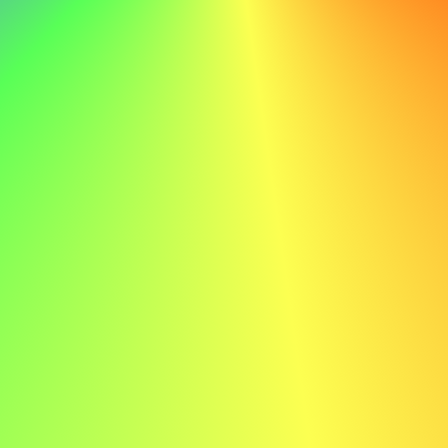
come parte del processo di candidatura. In questi campi,
la capacità di articolare i propri pensieri in modo chiaro e
persuasivo è fondamentale, rendendo la lettera di
presentazione una componente importante della
candidatura.
I social media potrebbero sostituire le lettere
di presentazione
L'ascesa dei social media nel reclutamento
Con l'uso crescente dei social media nel reclutamento,
piattaforme come LinkedIn sono diventate strumenti
essenziali per i candidati. I profili sui social media
possono fornire una visione completa della storia
professionale, delle competenze e delle raccomandazioni
di un candidato, spesso svolgendo lo stesso ruolo di una
lettera di presentazione. Per approfondimenti, consulta