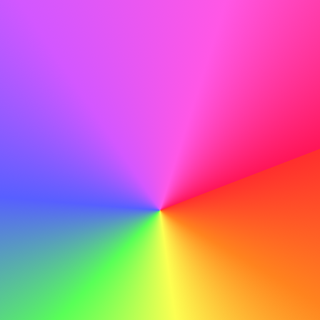
Quando le lettere di presentazione fanno la
differenza
Le lettere di presentazione possono fare la differenza in
situazioni in cui il CV di un candidato non trasmette
completamente la sua idoneità per un ruolo. Ad esempio,
in caso di cambio di carriera o di periodi di inattività, una
lettera di presentazione può fornire contesto e spiegare
le motivazioni. Inoltre, per ruoli che richiedono forti abilità
di scrittura, una lettera di presentazione ben scritta può
fungere da prova delle proprie competenze.
Settori che valorizzano le lettere di
presentazione
Alcuni settori e ruoli attribuiscono un valore maggiore alle
lettere di presentazione. Ad esempio, posizioni nel mondo
accademico, nella comunicazione e nelle relazioni
pubbliche spesso richiedono una lettera di presentazione